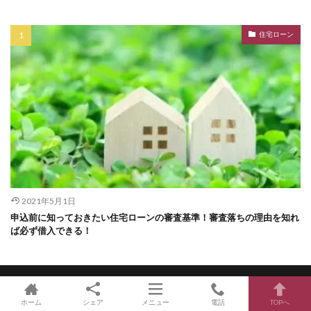
住宅ローン
2021年5月1日
申込前に知っておきたい住宅ローンの審査基準！審査落ちの理由を知れ
ば必ず借入できる！
HOME
おすすめ記事
住宅ローン
事業資金の調達
ホーム
シェア
メニュー
電話
TOPへ