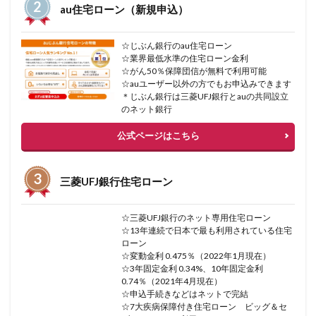
au住宅ローン（新規申込）
☆じぶん銀行のau住宅ローン
☆業界最低水準の住宅ローン金利
☆がん50％保障団信が無料で利用可能
☆auユーザー以外の方でもお申込みできます
＊じぶん銀行は三菱UFJ銀行とauの共同設立
のネット銀行
公式ページはこちら
三菱UFJ銀行住宅ローン
☆三菱UFJ銀行のネット専用住宅ローン
☆13年連続で日本で最も利用されている住宅
ローン
☆変動金利 0.475％（2022年1月現在）
☆3年固定金利 0.34%、10年固定金利
0.74％（2021年4月現在）
☆申込手続きなどはネットで完結
☆7大疾病保障付き住宅ローン ビッグ＆セ