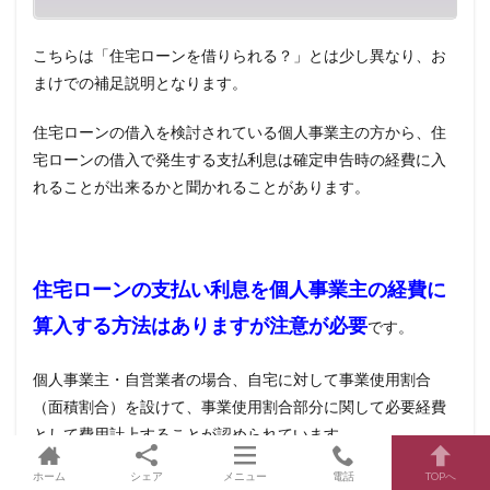
こちらは「住宅ローンを借りられる？」とは少し異なり、お
まけでの補足説明となります。
住宅ローンの借入を検討されている個人事業主の方から、住
宅ローンの借入で発生する支払利息は確定申告時の経費に入
れることが出来るかと聞かれることがあります。
住宅ローンの支払い利息を個人事業主の経費に
算入する方法はありますが注意が必要
です。
個人事業主・自営業者の場合、自宅に対して事業使用割合
（面積割合）を設けて、事業使用割合部分に関して必要経費
として費用計上することが認められています。
ホーム
シェア
メニュー
電話
TOPへ
そのため、この事業使用割合部分に関しては支払利息や、減