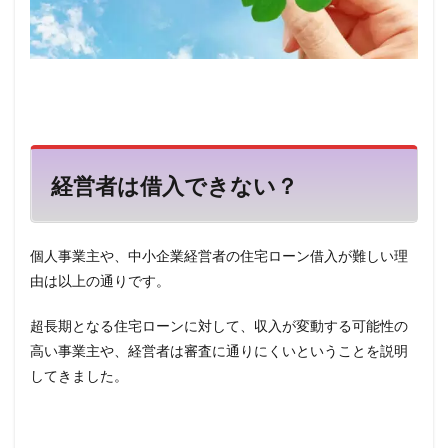
銀行
7.3
フラ
ット
35も
おす
すめ
8
まと
経営者は借入できない？
め
個人事業主や、中小企業経営者の住宅ローン借入が難しい理
由は以上の通りです。
超長期となる住宅ローンに対して、収入が変動する可能性の
高い事業主や、経営者は審査に通りにくいということを説明
してきました。