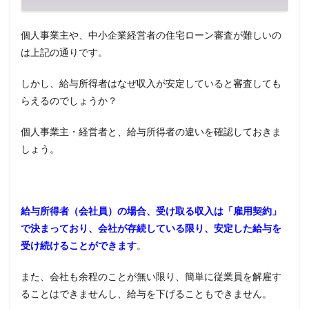
4.5
既存
個人事業主や、中小企業経営者の住宅ローン審査が難しいの
借入
は上記の通りです。
の状
況
しかし、給与所得者はなぜ収入が安定していると審査しても
4.6
らえるのでしょうか？
個人
信用
情報
個人事業主・経営者と、給与所得者の違いを確認しておきま
の履
しょう。
歴
4.7
納税
を遅
給与所得者（会社員）の場合、受け取る収入は「雇用契約」
らせ
で決まっており、会社が存続している限り、安定した給与を
ては
いけ
受け続けることができます
。
ない
4.8
また、会社も余程のことが無い限り、簡単に従業員を解雇す
自己
ることはできませんし、給与を下げることもできません。
資金