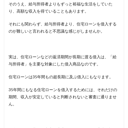
そのうえ、給与所得者よりもずっと裕福な生活をしていた
3
経営
り、高額な収入を得ていることもあります。
者は
借入
それにも関わらず、給与所得者より、住宅ローンを借入する
でき
のが難しいと言われると不思議な感じがしませんか。
な
い？
4
銀行
の住
実は、住宅ローンなどの返済期間が長期に渡る借入は、「給
宅ロ
与所得者」を主要な対象にした借入商品なのです。
ーン
審査
住宅ローンは
35
年間もの超長期に及ぶ借入にもなります。
のポ
イン
ト
35
年間にもなる住宅ローンを借入するためには、それだけの
4.1
期間、収入が安定していると判断されないと審査に通りませ
所得
ん。
は十
分に
計上
され
てい