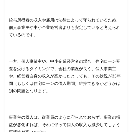
はあ
る
か？
給与所得者の収入や雇用は法律によって守られているため、
5
個人事業主や中小企業経営者よりも安定していると考えられ
個人
事業
ているのです。
主・
自営
業者
の必
要書
一方、個人事業主や、中小企業経営者の場合、住宅ローン審
類
査を受けるタイミングで、会社の業況が良く、個人事業主
6
や、経営者自身の収入が高かったとしても、その状況が
35
年
住宅
間（もしくは住宅ローンの借入期間）維持できるかどうかは
ロー
別の問題となります。
ンの
支払
い金
利は
経費
事業主の収入は、従業員のように守られておらず、事業の損
にな
る？
益が悪化すれば、それに伴って個人の収入も減少してしまう
可能性が高いのです。
7