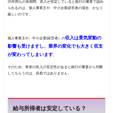
35
年間もの長期間、収入が安定していると銀行の審査で認め
る
られるのは、個人事業主や、中小企業経営者の場合、かなり
か？
厳しいのです。
4.2
専従
者給
与は
所得
収入は景気変動の
個人事業主や、中小企業(経営者）の
に含
む
影響も受けますし、業界の変化でも大きく収支
4.3
が変わってしまいます
。
所得
の評
そのため、将来の収入の安定性があると銀行の審査から判断
価期
間
してもらうのは、容易ではありません。
は？
4.4
企業
の損
益も
確認
給与所得者は安定している？
され
る