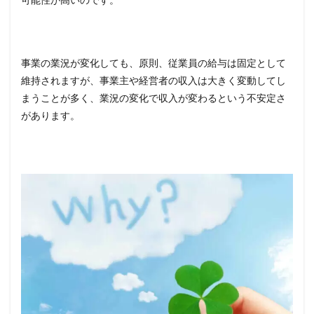
個人
事業
主・
経営
事業の業況が変化しても、原則、従業員の給与は固定として
者に
おす
維持されますが、事業主や経営者の収入は大きく変動してし
すめ
まうことが多く、業況の変化で収入が変わるという不安定さ
の銀
があります。
行
7.1
三菱
UFJ銀
行
（ネ
ット
受付
専
用）
7.2
住信
SBIネ
ット