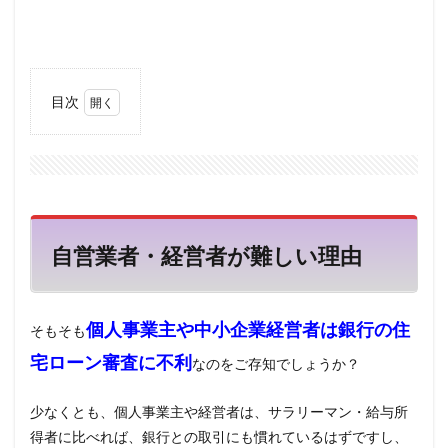
目次
1
自営
業
者・
経営
者が
難し
自営業者・経営者が難しい理由
い理
由
2
給与
個人事業主や中小企業経営者は銀行の住
そもそも
所得
宅ローン審査に不利
者は
なのをご存知でしょうか？
安定
して
少なくとも、個人事業主や経営者は、サラリーマン・給与所
い
る？
得者に比べれば、銀行との取引にも慣れているはずですし、