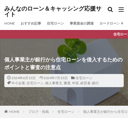
みんなのローン＆キャッシング応援サ
イト
HOME
おすすめ記事
住宅ローン
事業資金の調達
カードローン
住宅ローンの最新人気ラン
個人事業主が銀行から住宅ローンを借入するための
ポイントと審査の注意点
2024年6月15日
2024年7月15日
住宅ローン
中小企業
,
住宅ローン
,
個人事業主
,
審査
,
年収
,
経営者
,
銀行
HOME
ブログ・投稿
住宅ローン
個人事業主が銀行から住宅ロ