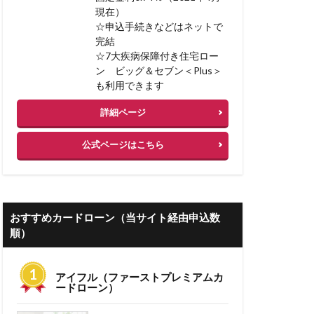
現在）
 低金利
☆申込手続きなどはネットで
完結
ーン 審査期間
☆7大疾病保障付き住宅ロー
ン ビッグ＆セブン＜Plus＞
失敗例
も利用できます
コミ
詳細ページ
ン 借り換え 注意
公式ページはこちら
り換え
人気
人材不足
業計画書
おすすめカードローン（当サイト経由申込数
情報
事務手数料
順）
住信sbi
アイフル（ファーストプレミアムカ
非ファクタリング
ードローン）
門家なしでも可能