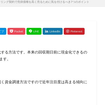
タリング契約で売掛債権を高く売るために気を付けるべき7つのポイント
の影響
住宅ローン 退職
住宅ローン 返済見直し
住宅ローン 転
長
住宅ローン比較
保証ファクタリング
住宅金融支援機構
保
頼
使用限度額
併用で借りる
併用
余力
何社目
何
何社まで
住民税
住宅購入 補助金
住宅ローン比較のポイント
住宅種別
住宅売却
住宅借入金等特別控除
住宅価格
住
入
住宅ローン種類
住宅ローン相談 必要書類
住宅ローン特例
間の延長
住宅ローン減税
借り換え代行
借り換え効果
住宅ロ
もらえる
公庫
公募
全額借入
全疾病保障
全疾病
化する方法です。本来の回収期日前に現金化できるの
全国対応
入院
入金遅れ
入金漏れ
入会特典
入会キャン
ます。
免責許可
免責対象外
免責不許可
免責されない借金
免責
利均等
優遇金利の条件
優遇金利
優良ファクタリング会社
ング会社
公的制度
具体例
優待特典
利息制限法
創業
利く資金調達方法ですので近年注目度は高まる傾向に
資
利用条件
利用方法
利用実績が多い
利用可能額
利用
利用がおすすめな業種
利息支払い額
利息を減らす
内容
い
分別の利益
出資法
出張買取
出張査定
出張対応