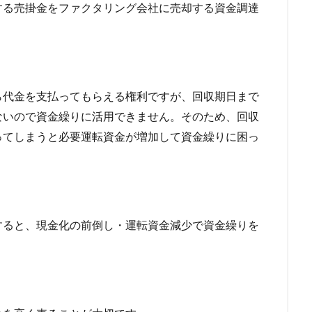
する売掛金をファクタリング会社に売却する資金調達
繰り上げ返済
一覧
一般媒介契約
一本化ローン
一本化
グ
ワールドエリート
ワダツミ
ワイズコーポレーション
ロー
不動産担保
レディースローン
与信枠
中小企業が利用できる
資
中小企業
中央リテール
中古住宅
中古マンション金利
入に使える住宅ローン
中古マンション購入
中古マンション築年数
ら代金を支払ってもらえる権利ですが、回収期日まで
フォーム
中古マンション
中古
与信
不動産担保ビジネスロー
ないので資金繰りに活用できません。そのため、回収
不渡り原因
不渡りとは
不渡り
不動産購入時の注意
不動産購
ってしまうと必要運転資金が増加して資金繰りに困っ
携ローン
不動産業者が代行
不動産時価
不動産担保融資
ネスローン
ローン
レディースフタバ
中日ドラゴンズ
マイカ
REAL
マンション選び
マンション購入時の審査
マンション購入
え
マンション売却
マンション住み替え
マンション
マル経融
すると、現金化の前倒し・運転資金減少で資金繰りを
マイメロ
マイホーム
マイナス金利
マイカーローン 借入条件
マイカーローン
ポイント還元
ポイント貯まるカード
ポイン
ポイント付与
ポイント2倍
ポイント
ペットローン
ペット
ローン
プロミス
メガバンク
メリット
レイクALSA
リ