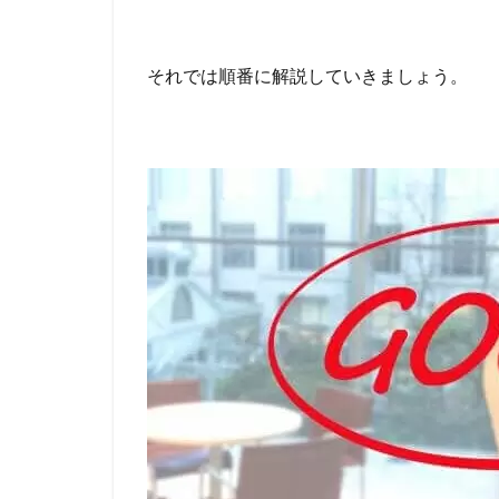
る
3
それでは順番に解説していきましょう。
お
す
す
め
の
フ
ァ
ク
タ
リ
ン
グ
会
社
4
ビ
ジ
ネ