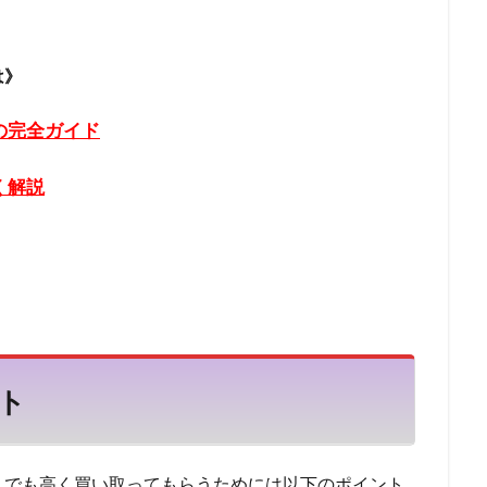
方法
住宅ローン 病気
住宅ローン 消費税増税
住宅ローン 比較
住宅ローン 期間
住宅ローン 払えない
住宅ローン 怪我
は》
倍率 返済負担率
住宅ローン 平均
住宅ローン 就業不能
住宅ロ
後 転職
住宅ローン 定年後
住宅ローン 借り換え
住宅ローン 
の完全ガイド
しない
住宅ローン 夫婦
住宅ローン 売却 返済
住宅ローン 口
借入
住宅ローン 元利均等 元金均等
住宅ローン 優遇金利
く解説
なくなる
住宅ローン 働けない
住宅ローン 借入限度額
住宅ロー
換え おすすめ
住信SBI 住宅ローン 審査基準
住信SBI 口コミ
乗
気ランキング
人気ファクタリング会社
人気のファクタリング会社
方法
交渉
二重譲渡
事業資金エージェント
事業資金
事
業者ローン
介護給付費
事業性資金
事業主
事故歴
事故
ンセル
事前審査 落ちた
事前審査
事例
九州エリア
ト
ング会社
九州 ファクタリング
九州
人気商品
仕組み
ケース
住み替え 住宅ローン
住み替え
低金利
低い
似
社に電話されない 消費者金融
会社にばれない
企業
任意整理は専
しでも高く買い取ってもらうためには以下のポイント