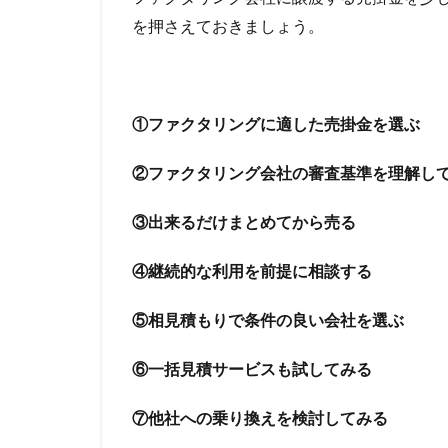
い会
任意整理はブラッ
を押さえておきましょう。
社を
仕訳
任意売
選ぶ
付き合い
他
2.6
一括
他社
ＳＢＩ
①ファクタリングに適した売掛金を選ぶ
見積
サー
②ファクタリング会社の審査基準を理解し
ビス
も試
して
③出来るだけまとめてから売る
みる
2.7
④継続的な利用を前提に相談する
ファ
クタ
⑤相見積もりで条件の良い会社を選ぶ
リン
グ会
⑥一括見積サービスも試してみる
社を
乗り
⑦他社への乗り換えを検討してみる
換え
てみ