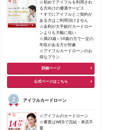
☆初めてアイフルを利用され
任意整理
る方向けの優遇サービス
＊すでにアイフルとご契約が
加サービス
ある方はご利用頂けません
借入 カードローン
☆金利が大手銀行カードロー
ンよりも大幅に低い
☆満23歳～59歳の方で一定の
年収がある方が対象
☆アイフルカードローンのお
得なプラン
詳細ページ
公式ページはこちら
アイフルカードローン
☆アイフルのカードローン
☆審査はWEBで完結・来店不
要