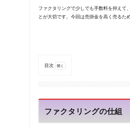
再申込
再挑
ファクタリングで少しでも手数料を抑えて
借金 延滞
とが大切です。今回は売掛金を高く売るた
借入金月商倍率
借入以外の資金調
借入して良い額
借入 保証協会
借金ひとまとめ
債権売却
債
目次
債務整理の専門家
1
フ
借金を払えない、
ァ
借金無くす
ク
タ
借金を減らす
リ
不動産市況
ファクタリングの仕組
ン
不動産 賃貸 一括
グ
の
三井住友銀行グル
仕