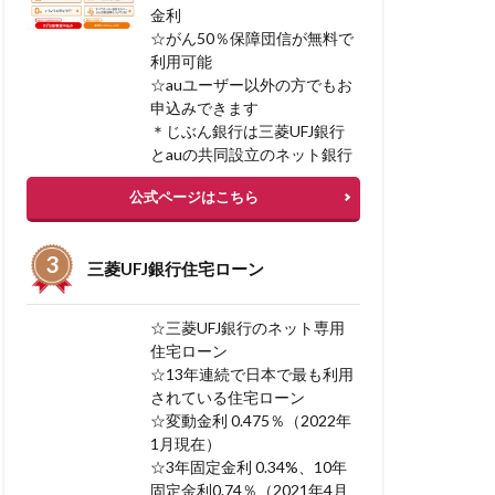
金利
リフォームローン
☆がん50％保障団信が無料で
リソースプロ
利用可能
スク
リコース
☆auユーザー以外の方でもお
申込みできます
ベストメント
＊じぶん銀行は三菱UFJ銀行
とauの共同設立のネット銀行
宅を高く売る方法
公式ページはこちら
み
三菱UFJ銀行住宅ローン
入額 平均
ーン
☆三菱UFJ銀行のネット専用
住宅ローン
☆13年連続で日本で最も利用
されている住宅ローン
BI 相談
☆変動金利 0.475％（2022年
1月現在）
 フリーローン 併用
☆3年固定金利 0.34%、10年
固定金利0.74％（2021年4月