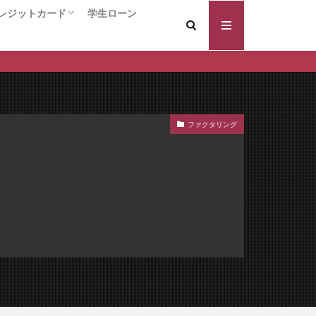
証料なし
レジットカード
学生ローン
証型
案内
ードローン
キャッシング
ング
クレジットカード総合
入会するだけでポイントがもらえる！！
年会費永久無料のクレジットカード
還元率の高いクレジットカード
VIPカード / ハイクラス クレジットカード
個人事業主/ビジネスカード
コラボ系クレジットカード
保証人 違い
換えの注意点
の効果
変動金利
ファクタリング
借りやすい
個人再生 流れ
返済履歴
宅ローン審査基準
入前
年齢条件
のプロ
住宅ローン 長期