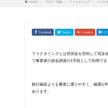
HOME
ブログ・投稿
ファクタリング
ファク
住宅ローン 金利
住宅ローン控除延
価格査定
依
何社まで持てる
住宅資金特別条項
住宅ローン複数借
住宅ローン減税期
入会してポイント
ファクタリングとは売掛金を売却して現金
全期間固定
で事業者の資金調達の1手段として利用でき
公的融資制度
元金均等
元
優良なファクタリ
銀行融資よりも審査に通りやすく、融通が
副業
制度融
あります。
利用が適した業種
分析
分割払