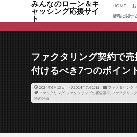
みんなのローン＆キ
保証料相場
HOME
お
ャッシング応援サイ
保証料 返還
債務に関す
ト
保証協会融資
住宅ローンの
借り換え タイミ
借り換えの注意
借り換えで金利が
ファクタリング契約で売
借り換え いつ
倒産リスク
付けるべき7つのポイン
個人再生
個
住宅ローン控除
2024年6月15日
2024年7月15日
ファクタリング
,
ファクタリング
,
ファクタリングの審査基準
,
ファクタリン
住宅ローン審査に
格の評価
住宅ローン借り換
住宅ローンコンサ
住宅ローンの平均
住宅ローンとフラ