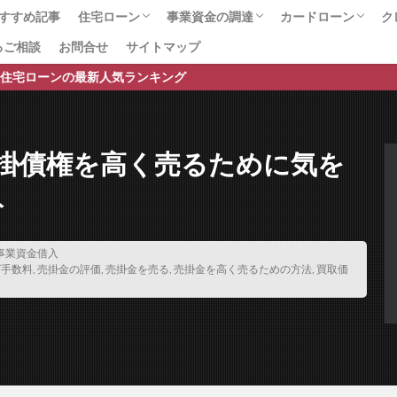
個人事業主の資金調達
保証料無料
保証料比較
保証料交渉
保
すすめ記事
住宅ローン
事業資金の調達
カードローン
ク
保証料 比較
保証料 安い
保証料 一括 分割
保証料
保
るご相談
お問合せ
サイトマップ
総合ランキング
プロに任せて安心のサービス
住宅ローンの手数料・諸費用
住宅ローンのお役立ちページ
銀行口座開設
事業資金総合
ファクタリング会社の比較
ファクタリング
ビジネスローン
不動産担保融資
カードローン総合
おまとめローン
銀行カードローン
即日借入可能なカ
女性におすすめの
おまかせキャッシ
保証協会
保証会社
個人事業主
個人事業主対応
保証人 連帯
最新人気ランキング
ング
借り換えローン
借り換えメリット
借り換えの費用
借り
借り換えの極意
借り換えの審査基準
借り換えの基準
借り換え
下がる
借り換え 消費者金融から銀行
借り換え 時期
借り換え 
掛債権を高く売るために気を
個人信用情報
借り換え
借り入れ
借りれる？
借りる
倒産
個人破産
個人向け売掛金
個人再生後の住宅ローン借り換え
ト
人借入
保証付融資
保証人
借り換え住宅ローン
住宅ローンの
住宅ローン平均借入額
住宅ローン平均
住宅ローン審査落ち
住
事業資金借入
グ手数料
,
売掛金の評価
,
売掛金を売る
,
売掛金を高く売るための方法
,
買取価
通過する方法
住宅ローン審査に通す
住宅ローン審査
住宅ローン借
え.借り換えの注意点
住宅ローン借り換え
住宅ローンランキング
ルティング
住宅ローンの比較
住宅ローン控除額増加
住宅ローンの
借入額
住宅ローンの借入可能額
住宅ローンの借り換え
住宅ローン
ット35の違い
住宅ローンとフラット35の比較
住宅ローン 高齢