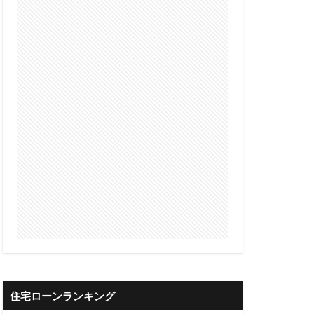
借入可能
限度額
算
借入可能額
審査
債権流動化
理の注意点
整理
借金返済
借金一本化
井住友銀行
三共サービス
住宅ローンランキング
ァクタリング