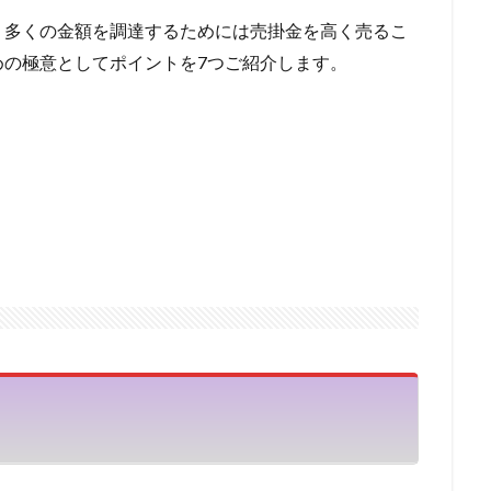
戦支援資金
再チャレンジ支援資金
優良
優待
借り換え資金
、多くの金額を調達するためには売掛金を高く売るこ
借金 借り換え 口コミ
借金 借り換え 方法
借金
借換
借入
めの極意としてポイントを7つご紹介します。
借入目的
借入申込書
借入申込
借入条件
借入可能額を計
達
借金の一本化
借入の年齢制限
借入でははない
借入でない
借入した日の金利
借入があっても通る
借入 自己資金
借入 
借入 余力
借入 フリーター
借入
借り替え
借金 減額
償還請求権
債務整理 ギャンブル
債権譲渡通知
債権譲渡登記
務超過で借入
債務超過
債務整理中の借入
債務整理中
債務整
債務整理の対象外
債務整理とは
債務整理できない借金
債務
債務償還年数
催告の抗弁権
催促
偽装ファクタリング
借金減額
借金帳消し
借金完済
借金問題の解決
借金問題
住宅ローン 評判
住宅ローン 見直し
プロパー融資メリット
三
不動産売却
不動産価格
不動産会社
不動産 購入 手付金
借上げ
不動産
下げる
上限年齢
上限
三菱UFJ銀行
ープ
三井住友VISA
不動産投資ローン 金利
七福神の給料債権フ