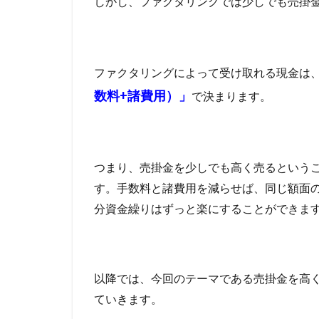
しかし、ファクタリングでは少しでも売掛
適し
レイク
レア
た売
掛金
リフォーム
を選
リスケ中
リ
ぶ
ファクタリングによって受け取れる現金は
ランキング
2.2
数料+諸費用）」
で決まります。
ヤミ金業者
ファ
クタ
中小企業向けのフ
リン
住宅ローン ネッ
グ会
住宅ローン1億円
社の
つまり、売掛金を少しでも高く売るという
審査
住宅ローン 自己資
す。手数料と諸費用を減らせば、同じ額面
基準
住宅ローン 1億円
を理
分資金繰りはずっと楽にすることができま
解し
住宅 消費税増税
て準
住信SBIネット銀
備す
る
住信SBIネット銀
以降では、今回のテーマである売掛金を高
住信SBI 対面
2.3
ていきます。
出来
住宅ローン 住み