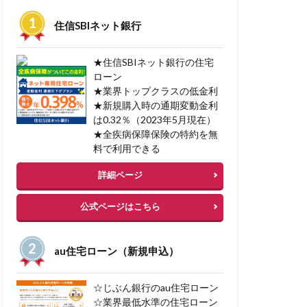
一括見積サービス
住信SBIネット銀行
ン型マイカーローン
融資
★住信SBIネット銀行の住宅
ローン
★業界トップクラスの低金利
中古マンション審査
★新規購入時の通期変動金利
ン
不渡り種類
は0.32％（2023年5月現在）
入
不動産税金
★全疾病保障保険の特約を無
料で利用できる
ーローン 審査
詳細ページ
公式ページはこちら
資
au住宅ローン（新規申込）
ト貯まる
 購入 借入
☆じぶん銀行のau住宅ローン
スケジューリング
☆業界最低水準の住宅ローン