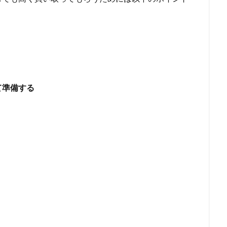
クリスト
任意整理と過払い金請求の違い
任意整理と個人再生の違い
却
任売売却
仲介
仮審査
代金に充当
代位弁済
付
社借入
他社へ乗り換え
他社が利用するファクタリング会社
他社 
マネープラザ
検索
て準備する