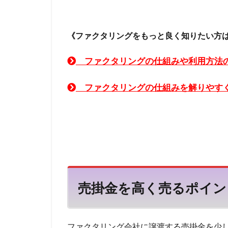
るだ
住宅ローン 相談
けま
とめ
住宅ローン 死亡
てか
《ファクタリングをもっと良く知りたい方
住宅ローン 年収
ら売
住宅ローン 審査
る
ファクタリングの仕組みや利用方法
住宅ローン 失敗
2.4
住宅ローン 全額
継続
ファクタリングの仕組みを解りやす
的な
住宅ローン 働け
利用
住宅ローン 借り
を前
提に
事業規模
人
相談
交渉術
交渉
する
事業計画
事
2.5
事前審査後のキャ
相見
売掛金を高く売るポイン
積も
九州のファクタリ
りで
任意整理できない
条件
の良
会計処理
会
ファクタリング会社に譲渡する売掛金を少