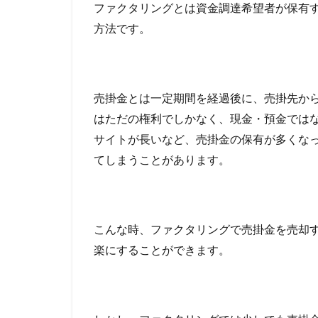
ファクタリングとは資金調達希望者が保有
七福神
一部
組
方法です。
一括ファクタリン
2
不動産投資ローン
売
掛
中小企業 小口融
金
中古マンション購
売掛金とは一定期間を経過後に、売掛先か
を
高
中古マンションリ
はただの権利でしかなく、現金・預金では
く
不渡り回避
サイトが長いなど、売掛金の保有が多くな
売
る
不動産業者との提
てしまうことがあります。
ポ
不動産担保型ビジ
イ
ミスター住宅ローン
ン
ト
マンション買い替
こんな時、ファクタリングで売掛金を売却
2.1
マネープラザ
楽にすることができます。
ファ
メガバンク 違い
クタ
ポイント生活
リン
グに
ペット
ペア