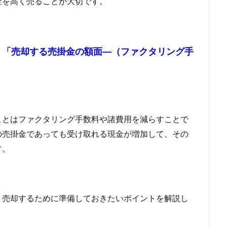
金を高く売ることが大切です。
グッズ
リレーローン
リボ払い
リフォーム一体型住宅ローン
リピート率98％
リバースモーゲージ
リバースファクタリングとは
スケジュール
リスケ
メリットとデメリット
リスクヘッジ
リ
「売却する売掛金の額面―（ファクタリング手
、
ラグジュアリーカード
ライフプラン
ライフティ
ライジング・イン
ヤミ金
ヤフーカード
モンキーポッド
メリット・デメリット
ァクタリング
中部地方
住宅ローン 繰り上げ返済 タイミング
住
ト銀行 お勧め
住宅ローン 9月 ランキング
住宅ローン 3000万円
以上借りる
住宅ローン.金利
住宅ローン 頭金
住宅ローン 諸費用込
ことはファクタリング手数料や諸費用を減らすことで
金
住宅ローン 平均借入額
住宅ローン 勤続年数短い
住宅ローン 借
の売掛金であっても受け取れる現金が増加して、その
住宅ローン
住宅 買った方が得 住宅ローン
住宅ローン フルロ
す。
住宅
住信ＳＢＩネット銀行
住信SBIネット銀行の審査基準
行のネット専用住宅ローン
住信SBIネット銀行 住宅ローン 審査
行 住宅ローン 借り換え
住信SBIネット銀行
住信SBI 評判
住信S
く売却するために準備しておきたいポイントを解説し
住信SBI 住宅ローン 評判
住信SBI 住宅ローン 相談
住宅ローン
替え
住信SBI 住宅ローン デメリット
住宅ローン 審査 勤続年数