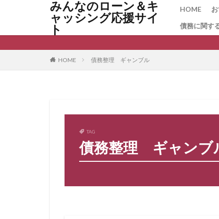
みんなのローン＆キ
保証料相場
HOME
お
ャッシング応援サイ
保証料 返還
債務に関す
ト
保証協会融資
借り換え タイミ
HOME
債務整理 ギャンブル
借り換えの注意
借り換えで金利が
借り換え いつ
倒産リスク
個人再生
個
TAG
住宅ローン控除
債務整理 ギャンブ
住宅ローン審査に
住宅ローン借り換
住宅ローンコンサ
住宅ローンの平均
住宅ローンとフラ