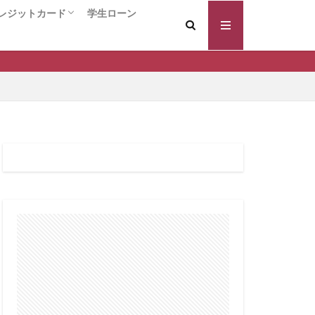
証料なし
レジットカード
学生ローン
証型
案内
ードローン
キャッシング
ング
クレジットカード総合
入会するだけでポイントがもらえる！！
年会費永久無料のクレジットカード
還元率の高いクレジットカード
VIPカード / ハイクラス クレジットカード
個人事業主/ビジネスカード
コラボ系クレジットカード
保証人 違い
換えの注意点
の効果
変動金利
借りやすい
個人再生 流れ
返済履歴
宅ローン審査基準
入前
年齢条件
のプロ
住宅ローン 長期