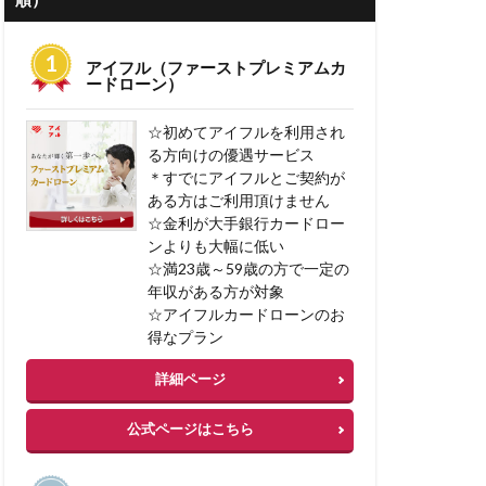
 低金利
アイフル（ファーストプレミアムカ
ーン 審査期間
ードローン）
失敗例
☆初めてアイフルを利用され
コミ
る方向けの優遇サービス
＊すでにアイフルとご契約が
ある方はご利用頂けません
ン 借り換え 注意
☆金利が大手銀行カードロー
り換え
ンよりも大幅に低い
☆満23歳～59歳の方で一定の
人気
人材不足
年収がある方が対象
業計画書
☆アイフルカードローンのお
得なプラン
情報
事務手数料
詳細ページ
住信sbi
公式ページはこちら
非ファクタリング
門家なしでも可能