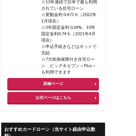
☆13年連続で日本で最も利用
リフォームローン
されている住宅ローン
リソースプロ
☆変動金利 0.475％（2022年
1月現在）
スク
リコース
☆3年固定金利 0.34%、10年
ベストメント
固定金利0.74％（2021年4月
現在）
☆申込手続きなどはネットで
宅を高く売る方法
完結
☆7大疾病保障付き住宅ロー
ン ビッグ＆セブン＜Plus＞
み
も利用できます
入額 平均
詳細ページ
ーン
公式ページはこちら
BI 相談
 フリーローン 併用
おすすめカードローン（当サイト経由申込数
順）