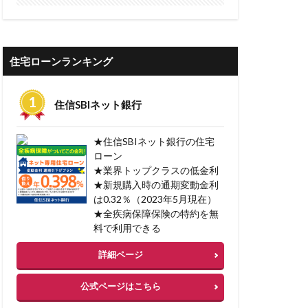
借入可能
限度額
算
借入可能額
住宅ローンランキング
審査
住信SBIネット銀行
債権流動化
★住信SBIネット銀行の住宅
理の注意点
ローン
★業界トップクラスの低金利
整理
★新規購入時の通期変動金利
借金返済
は0.32％（2023年5月現在）
借金一本化
★全疾病保障保険の特約を無
料で利用できる
井住友銀行
詳細ページ
三共サービス
公式ページはこちら
ァクタリング