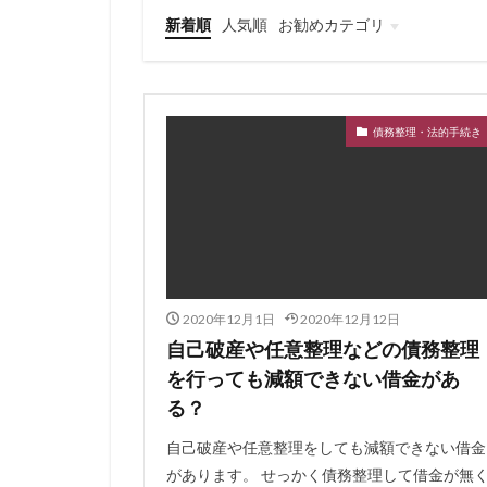
住宅ローン 金利
新着順
人気順
お勧めカテゴリ
住宅ローン控除延
ファクタリング
価格査定
依
何社まで持てる
債務整理・法的手続き
住宅資金特別条項
住宅ローン複数借
住宅ローン減税期
入会してポイント
全期間固定
公的融資制度
2020年12月1日
2020年12月12日
元金均等
元
自己破産や任意整理などの債務整理
優良なファクタリ
を行っても減額できない借金があ
副業
制度融
る？
利用が適した業種
自己破産や任意整理をしても減額できない借金
分析
分割払
があります。 せっかく債務整理して借金が無