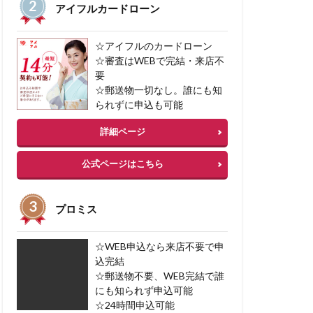
アイフルカードローン
任意整理
加サービス
☆アイフルのカードローン
借入 カードローン
☆審査はWEBで完結・来店不
要
☆郵送物一切なし。誰にも知
られずに申込も可能
詳細ページ
公式ページはこちら
プロミス
☆WEB申込なら来店不要で申
込完結
☆郵送物不要、WEB完結で誰
にも知られず申込可能
☆24時間申込可能