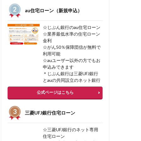
一括見積サービス
au住宅ローン（新規申込）
ン型マイカーローン
融資
☆じぶん銀行のau住宅ローン
☆業界最低水準の住宅ローン
金利
中古マンション審査
☆がん50％保障団信が無料で
ン
不渡り種類
利用可能
☆auユーザー以外の方でもお
入
不動産税金
申込みできます
＊じぶん銀行は三菱UFJ銀行
ーローン 審査
とauの共同設立のネット銀行
公式ページはこちら
資
三菱UFJ銀行住宅ローン
ト貯まる
 購入 借入
☆三菱UFJ銀行のネット専用
スケジューリング
住宅ローン