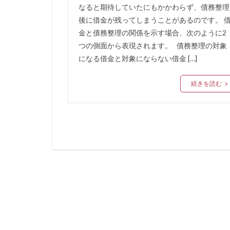
再申込
再挑
なると期待していたにもかかわらず、債務整理
後に借金が残ってしまうことがあるのです。 
借金 延滞
金と債務整理の関係を示す場合、次のように2
借入金月商倍率
つの側面から表現されます。 債務整理の対象
借入以外の資金調
になる借金と対象にならない借金 […]
借入して良い額
借入 保証協会
続きを読む
借金ひとまとめ
債権売却
債
債務整理の専門家
借金を払えない、
借金無くす
借金を減らす
不動産市況
不動産 賃貸 一括
三井住友銀行グル