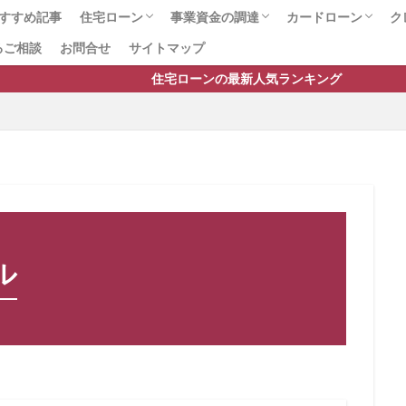
個人事業主の資金調達
保証料無料
保証料比較
保証料交渉
保
すすめ記事
住宅ローン
事業資金の調達
カードローン
ク
保証料 比較
保証料 安い
保証料 一括 分割
保証料
保
るご相談
お問合せ
サイトマップ
総合ランキング
プロに任せて安心のサービス
住宅ローンの手数料・諸費用
住宅ローンのお役立ちページ
銀行口座開設
事業資金総合
ファクタリング会社の比較
ファクタリング
ビジネスローン
不動産担保融資
カードローン総合
おまとめローン
銀行カードローン
即日借入可能なカ
女性におすすめの
おまかせキャッシ
保証協会
保証会社
個人事業主
個人事業主対応
保証人 連帯
住宅ローンの最新人気ランキング
ング
借り換えローン
借り換えメリット
借り換えの費用
借り
借り換えの極意
借り換えの審査基準
借り換えの基準
借り換え
下がる
借り換え 消費者金融から銀行
借り換え 時期
借り換え 
個人信用情報
借り換え
借り入れ
借りれる？
借りる
倒産
個人破産
個人向け売掛金
個人再生後の住宅ローン借り換え
人借入
保証付融資
保証人
借り換え住宅ローン
住宅ローンの
住宅ローン平均借入額
住宅ローン平均
住宅ローン審査落ち
住
ル
通過する方法
住宅ローン審査に通す
住宅ローン審査
住宅ローン借
え.借り換えの注意点
住宅ローン借り換え
住宅ローンランキング
ルティング
住宅ローンの比較
住宅ローン控除額増加
住宅ローンの
借入額
住宅ローンの借入可能額
住宅ローンの借り換え
住宅ローン
ット35の違い
住宅ローンとフラット35の比較
住宅ローン 高齢