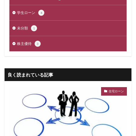
学生ローン
4
未分類
1
株主優待
3
良く読まれている記事
住宅ローン