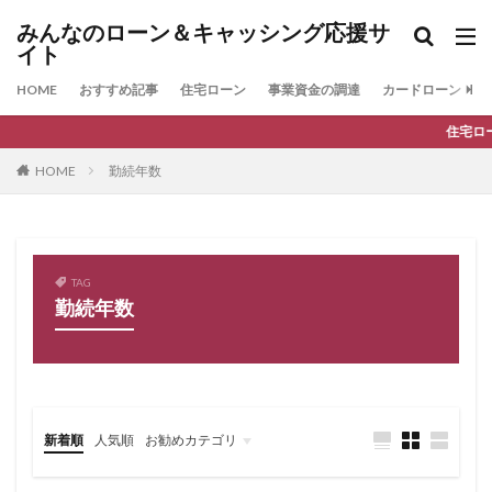
みんなのローン＆キャッシング応援サ
イト
HOME
おすすめ記事
住宅ローン
事業資金の調達
カードローン
住宅ローンの最新人気ラン
HOME
勤続年数
TAG
勤続年数
新着順
人気順
お勧めカテゴリ
ファクタリング