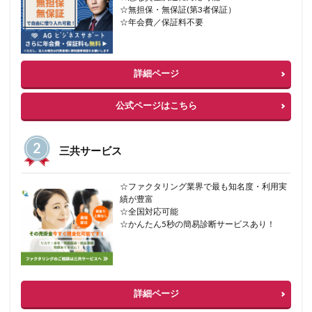
☆無担保・無保証(第3者保証）
☆年会費／保証料不要
詳細ページ
公式ページはこちら
三共サービス
☆ファクタリング業界で最も知名度・利用実
績が豊富
☆全国対応可能
☆かんたん5秒の簡易診断サービスあり！
詳細ページ