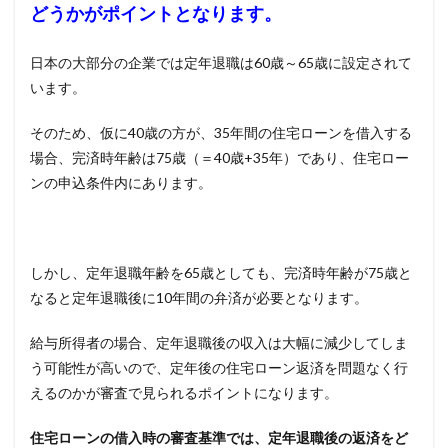
どうかがポイントとなります。
日本の大部分の企業では定年退職は
60
歳～
65
歳に設定されて
います。
そのため、仮に
40
歳の方が、
35
年間の住宅ローンを借入する
場合、完済時年齢は
75
歳（＝
40
歳
+35
年）であり、住宅ロー
ンの申込条件内にあります。
しかし、定年退職年齢を
65
歳としても、完済時年齢が75歳と
なると定年退職後に
10
年間の弁済が必要となります。
給与所得者の場合、定年退職後の収入は大幅に減少してしま
う可能性が高いので、定年後の住宅ローン返済を問題なく行
えるのかが審査で見られるポイントになります。
住宅ローンの借入時の審査基準では、定年退職後の返済をど