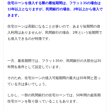
件
住宅ローンを借入する際の最短期間は、フラット
35
の場合は
10
15
年以上となりますが、民間銀行の場合、
2
年以上から借入で
おす
きます。
すめ
の住
住宅ローンは高額になることが多いので、あまり短期間の借
宅ロ
ーン
入利用はありませんが、民間銀行の場合、
2
年という短期間で
も借入できるのが特徴です。
10.1
三菱
UFJ銀
行（ネ
ット専
一方、最長期間では、フラット
35
や、民間銀行の大部分は
35
用）
年間を条件として設定しています。
10.2
住信SBI
そのため、住宅ローンの借入可能期間の最大は35年間と思っ
ネット
銀行
ている方は多いでしょう。
10.3
しかし、一部の民間銀行の住宅ローンでは、
50
年間の超長期
SBIマネ
ープラ
住宅ローンを取り扱っていることもあります。
ザ