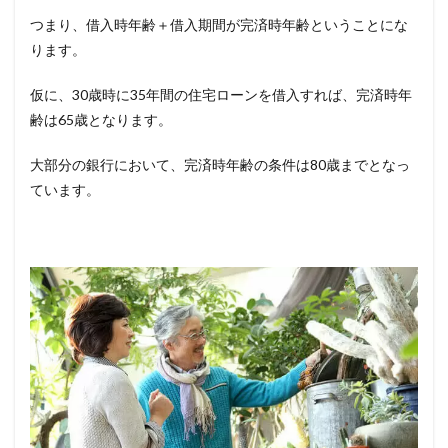
つまり、借入時年齢＋借入期間が完済時年齢ということにな
ります。
仮に、
30
歳時に
35
年間の住宅ローンを借入すれば、完済時年
齢は
65
歳となります。
大部分の銀行において、完済時年齢の条件は
80
歳までとなっ
ています。