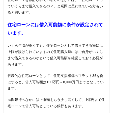
資金
ていくらまで借入できるの？」と疑問に思われている方もい
使途
ると思います。
に関
する
条件
住宅ローンには借入可能額に条件が設定されて
4
います。
住宅
ロー
ンの
いくら年収が高くても、住宅ローンとして借入できる額には
年齢
上限が設けられていますので住宅購入時にはご自身がいくら
条件
まで借入できるのかという借入可能額を確認しておく必要が
5
あります。
年収
条件
は？
代表的な住宅ローンとして、住宅支援機構のフラット
35
を例
にすると、借入可能額は
100
万円～
8,000
万円までとなってい
6
ます。
就業
に関
する
民間銀行のなかには上限額をもう少し高くして、
1
億円まで住
条件
宅ローンで借入可能としている銀行もあります。
6.1