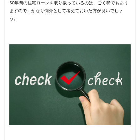
50年間の住宅ローンを取り扱っているのは、ごく稀でもあり
10.4
au住宅
ますので、かなり例外として考えておいた方が良いでしょ
ローン
う。
（じぶ
ん銀
行）
11
まと
め