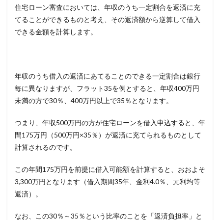
住宅ローン審査においては、年収のうち一定割合を返済に充
てることができるものと考え、その返済額から逆算して借入
できる金額を計算します。
年収のうち借入の返済にあてることのできる一定割合は銀行
毎に異なりますが、フラット
35
を例とすると、年収
400
万円
未満の方で
30
％、
400
万円以上で
35
％となります。
つまり、年収
500
万円の方が住宅ローンを借入申込すると、年
間
175
万円（
500
万円×
35
％）が返済に充てられるものとして
計算されるのです。
この年間
175
万円を前提に借入可能額を計算すると、おおよそ
3,300
万円となります（借入期間
35
年、金利
4.0
％、元利均等
返済）。
なお、この
30
％～
35
％という比率のことを「返済負担率」と