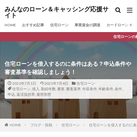
みんなのローン＆キャッシング応援サ
イト
HOME
おすすめ記事
住宅ローン
事業資金の調達
カードローン
住宅ローンの最新人気ランキン
住宅ローンを借入するのに条件はある？申込条件や
審査基準を確認しましょう！
2021年7月1日
2021年7月4日
住宅ローン
住宅ローン
,
借入
,
勤続年数
,
審査
,
審査基準
,
年収条件
,
年齢条件
,
条件
,
申込
,
返済負担率
,
雇用形態
HOME
ブログ・投稿
住宅ローン
住宅ローンを借入するのに条