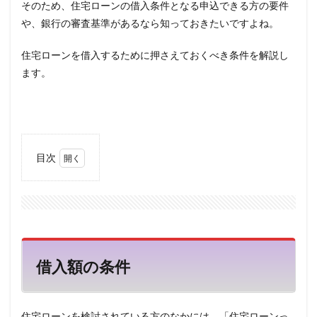
そのため、住宅ローンの借入条件となる申込できる方の要件
や、銀行の審査基準があるなら知っておきたいですよね。
住宅ローンを借入するために押さえておくべき条件を解説し
ます。
目次
1
借入
額の
条件
2
借入
借入額の条件
期間
の条
件
3
住宅ローンを検討されている方のなかには、「住宅ローンっ