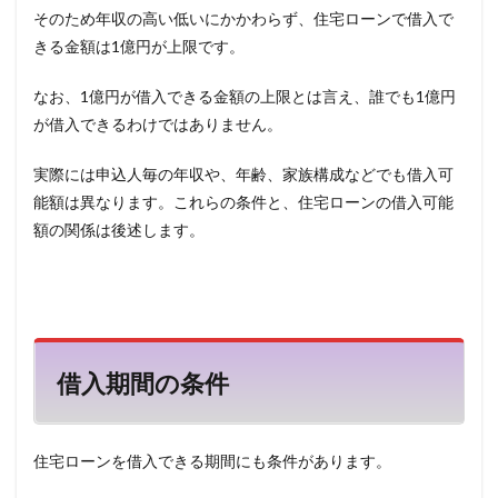
①雇
そのため年収の高い低いにかかわらず、住宅ローンで借入で
用形
きる金額は
1
億円が上限です。
態に
関す
る条
なお、1億円が借入できる金額の上限とは言え、誰でも1億円
件
が借入できるわけではありません。
7
連帯
実際には申込人毎の年収や、年齢、家族構成などでも借入可
保証
能額は異なります。これらの条件と、住宅ローンの借入可能
人の
条件
額の関係は後述します。
8
既存
借入
の条
件
借入期間の条件
9
団体
信用
生命
住宅ローンを借入できる期間にも条件があります。
保険
の条