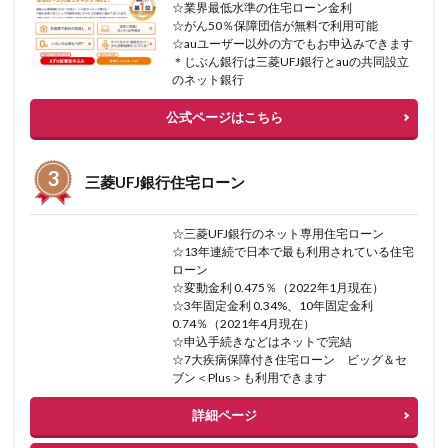
☆業界最低水準の住宅ローン金利
☆がん50％保障団信が無料で利用可能
☆auユーザー以外の方でもお申込みできます
＊じぶん銀行は三菱UFJ銀行とauの共同設立
のネット銀行
公式ページはこちら
三菱UFJ銀行住宅ローン
☆三菱UFJ銀行のネット専用住宅ローン
☆13年連続で日本で最も利用されている住宅
ローン
☆変動金利 0.475％（2022年1月現在）
☆3年固定金利 0.34%、10年固定金利
0.74％（2021年4月現在）
☆申込手続きなどはネットで完結
☆7大疾病保障付き住宅ローン ビッグ＆セ
ブン＜Plus＞も利用できます
詳細ページ