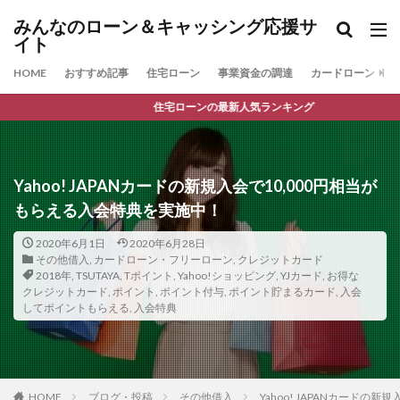
みんなのローン＆キャッシング応援サ
イト
HOME
おすすめ記事
住宅ローン
事業資金の調達
カードローン
住宅ローンの最新人気ランキング
Yahoo! JAPANカードの新規入会で10,000円相当が
もらえる入会特典を実施中！
2020年6月1日
2020年6月28日
その他借入
,
カードローン・フリーローン
,
クレジットカード
2018年
,
TSUTAYA
,
Tポイント
,
Yahoo!ショッピング
,
YJカード
,
お得な
クレジットカード
,
ポイント
,
ポイント付与
,
ポイント貯まるカード
,
入会
してポイントもらえる
,
入会特典
HOME
ブログ・投稿
その他借入
Yahoo! JAPANカードの