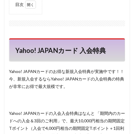
目次
1
Yahoo!
JAPAN
カード
入会特
典
Yahoo! JAPANカード
2
入会特典
ポイ
ント
がも
Yahoo! JAPANカードのお得な新規入会特典が実施中です！！
らえ
る条
今、新規入会するならYahoo! JAPANカードの入会特典の特典
件
が非常にお得で最大規模です。
3
Yahoo!
JAPAN
カード
Yahoo! JAPANカードの入会入会特典はなんと 「期間内のカー
の申込
方法
ドへの入会＆3回のご利用」で、最大10,000円相当の期間固定
Tポイント（入会で4,000円相当の期間固定Tポイント＋1回利
4