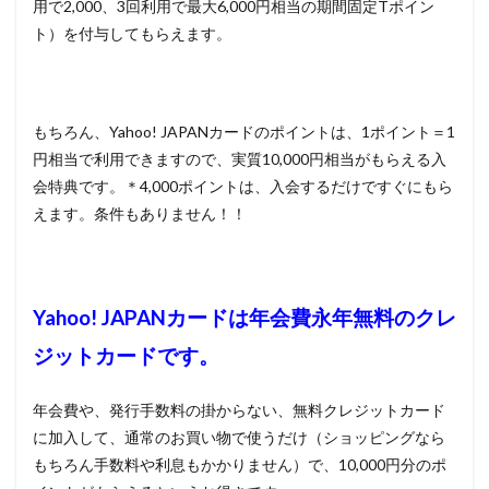
Yahoo!
用で2,
000、3回利用で最大6,000円相当の期間固定Tポイン
JAPAN
ト）を付与してもらえます。
カード
の特徴
は？
5
もちろん、Yahoo! JAPANカードのポイントは、1ポイント＝1
Tポ
イン
円相当で利用できますので、実質10,000円相当がもらえる入
トが
会特典です。＊4,000ポイントは、入会するだけですぐにもら
貯ま
えます。条件もありません！！
る機
会は
豊富
6
まと
Yahoo! JAPANカードは年会費永年無料のクレ
め
ジットカードです。
年会費や、発行手数料の掛からない、無料クレジットカード
に加入して、通常のお買い物で使うだけ（ショッピングなら
もちろん手数料や利息もかかりません）で、10,000円分のポ