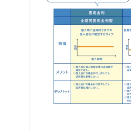
ザ
5.3
三菱
UFJ銀
行
（ネ
ット
受付
専
用）
5.4
au住
宅ロ
ーン
（じ
ぶん
銀
行）
6