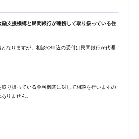
繰り上げ返済
一覧
一般媒介契約
一本化ローン
一本化
グ
ワールドエリート
ワダツミ
ワイズコーポレーション
ロー
不動産担保
レディースローン
与信枠
中小企業が利用できる
金融支援機構と民間銀行が連携して取り扱っている住
資
中小企業
中央リテール
中古住宅
中古マンション金利
入に使える住宅ローン
中古マンション購入
中古マンション築年数
構となりますが、相談や申込の受付は民間銀行が代理
フォーム
中古マンション
中古
与信
不動産担保ビジネスロー
不渡り原因
不渡りとは
不渡り
不動産購入時の注意
不動産購
携ローン
不動産業者が代行
不動産時価
不動産担保融資
ネスローン
ローン
レディースフタバ
中日ドラゴンズ
マイカ
を取り扱っている金融機関に対して相談を行いますの
REAL
マンション選び
マンション購入時の審査
マンション購入
はありません。
え
マンション売却
マンション住み替え
マンション
マル経融
マイメロ
マイホーム
マイナス金利
マイカーローン 借入条件
マイカーローン
ポイント還元
ポイント貯まるカード
ポイン
ポイント付与
ポイント2倍
ポイント
ペットローン
ペット
ローン
プロミス
メガバンク
メリット
レイクALSA
リ