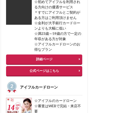
☆初めてアイフルを利用され
任意整理
る方向けの優遇サービス
＊すでにアイフルとご契約が
加サービス
ある方はご利用頂けません
借入 カードローン
☆金利が大手銀行カードロー
ンよりも大幅に低い
☆満23歳～59歳の方で一定の
年収がある方が対象
☆アイフルカードローンのお
得なプラン
詳細ページ
公式ページはこちら
アイフルカードローン
☆アイフルのカードローン
☆審査はWEBで完結・来店不
要