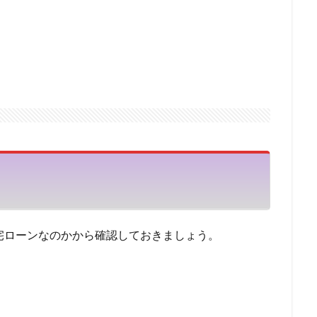
戦支援資金
再チャレンジ支援資金
優良
優待
借り換え資金
借金 借り換え 口コミ
借金 借り換え 方法
借金
借換
借入
借入目的
借入申込書
借入申込
借入条件
借入可能額を計
達
借金の一本化
借入の年齢制限
借入でははない
借入でない
借入した日の金利
借入があっても通る
借入 自己資金
借入 
借入 余力
借入 フリーター
借入
借り替え
借金 減額
償還請求権
債務整理 ギャンブル
債権譲渡通知
債権譲渡登記
務超過で借入
債務超過
債務整理中の借入
債務整理中
債務整
債務整理の対象外
債務整理とは
債務整理できない借金
債務
債務償還年数
催告の抗弁権
催促
偽装ファクタリング
借金減額
借金帳消し
借金完済
借金問題の解決
借金問題
宅ローンなのかから確認しておきましょう。
住宅ローン 評判
住宅ローン 見直し
プロパー融資メリット
三
不動産売却
不動産価格
不動産会社
不動産 購入 手付金
借上げ
不動産
下げる
上限年齢
上限
三菱UFJ銀行
ープ
三井住友VISA
不動産投資ローン 金利
七福神の給料債権フ