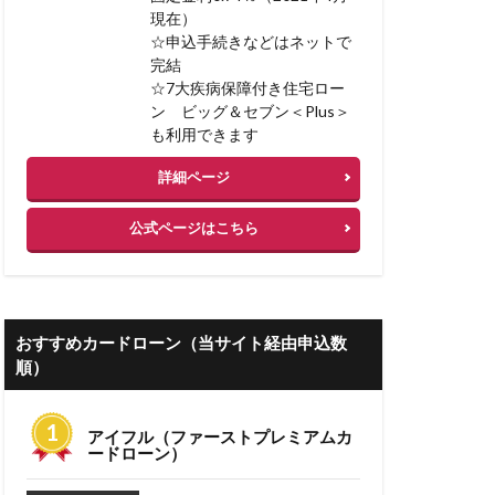
現在）
 低金利
☆申込手続きなどはネットで
完結
ーン 審査期間
☆7大疾病保障付き住宅ロー
ン ビッグ＆セブン＜Plus＞
失敗例
も利用できます
コミ
詳細ページ
ン 借り換え 注意
公式ページはこちら
り換え
人気
人材不足
業計画書
おすすめカードローン（当サイト経由申込数
情報
事務手数料
順）
住信sbi
アイフル（ファーストプレミアムカ
非ファクタリング
ードローン）
門家なしでも可能