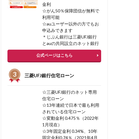
金利
リフォームローン
☆がん50％保障団信が無料で
リソースプロ
利用可能
スク
リコース
☆auユーザー以外の方でもお
申込みできます
ベストメント
＊じぶん銀行は三菱UFJ銀行
とauの共同設立のネット銀行
宅を高く売る方法
公式ページはこちら
み
三菱UFJ銀行住宅ローン
入額 平均
ーン
☆三菱UFJ銀行のネット専用
住宅ローン
☆13年連続で日本で最も利用
されている住宅ローン
BI 相談
☆変動金利 0.475％（2022年
1月現在）
 フリーローン 併用
☆3年固定金利 0.34%、10年
固定金利0.74％（2021年4月