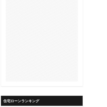
借入可能
限度額
算
借入可能額
審査
債権流動化
理の注意点
整理
借金返済
借金一本化
井住友銀行
三共サービス
住宅ローンランキング
ァクタリング