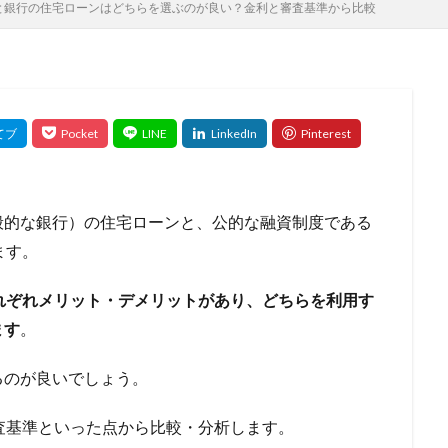
5と銀行の住宅ローンはどちらを選ぶのが良い？金利と審査基準から比較
の影響
住宅ローン 退職
住宅ローン 返済見直し
住宅ローン 転
長
住宅ローン比較
保証ファクタリング
住宅金融支援機構
保
頼
使用限度額
併用で借りる
併用
余力
何社目
何
何社まで
住民税
住宅購入 補助金
住宅ローン比較のポイント
住宅種別
住宅売却
住宅借入金等特別控除
住宅価格
住
入
住宅ローン種類
住宅ローン相談 必要書類
住宅ローン特例
間の延長
住宅ローン減税
借り換え代行
借り換え効果
住宅ロ
もらえる
公庫
公募
全額借入
全疾病保障
全疾病
般的な銀行）の住宅ローンと、公的な融資制度である
全国対応
入院
入金遅れ
入金漏れ
入会特典
入会キャン
ます。
免責許可
免責対象外
免責不許可
免責されない借金
免責
れぞれメリット・デメリットがあり、どちらを利用す
利均等
優遇金利の条件
優遇金利
優良ファクタリング会社
ます
。
ング会社
公的制度
具体例
優待特典
利息制限法
創業
資
利用条件
利用方法
利用実績が多い
利用可能額
利用
るのが良いでしょう。
利用がおすすめな業種
利息支払い額
利息を減らす
内容
査基準といった点から比較・分析します。
い
分別の利益
出資法
出張買取
出張査定
出張対応