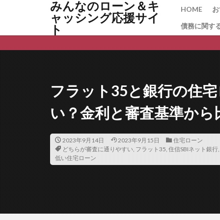
みんなのローン＆キ
保証料相場
HOME
お
ャッシング応援サイ
保証料 返還
債務に関す
ト
保証協会融資
借り換え タイミ
借り換えの注意
借り換えで金利が
フラット35と銀行の住
借り換え いつ
倒産リスク
い？金利と審査基準から
個人再生
個
住宅ローン控除
2023年9月14日
2023年9月15日
住宅ローン
どちらが審査に通りやすい
,
フラット35
,
住信SBIネット銀行
住宅ローン審査に
低い住宅ローン
住宅ローン借り換
住宅ローンコンサ
住宅ローンの平均
住宅ローンとフラ