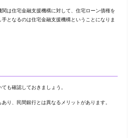
方法
住宅ローン 病気
住宅ローン 消費税増税
住宅ローン 比較
機関は住宅金融支援機構に対して、住宅ローン債権を
住宅ローン 期間
住宅ローン 払えない
住宅ローン 怪我
し手となるのは住宅金融支援機構ということになりま
倍率 返済負担率
住宅ローン 平均
住宅ローン 就業不能
住宅ロ
後 転職
住宅ローン 定年後
住宅ローン 借り換え
住宅ローン 
しない
住宅ローン 夫婦
住宅ローン 売却 返済
住宅ローン 口
借入
住宅ローン 元利均等 元金均等
住宅ローン 優遇金利
なくなる
住宅ローン 働けない
住宅ローン 借入限度額
住宅ロー
換え おすすめ
住信SBI 住宅ローン 審査基準
住信SBI 口コミ
乗
気ランキング
人気ファクタリング会社
人気のファクタリング会社
いても確認しておきましょう。
方法
交渉
二重譲渡
事業資金エージェント
事業資金
事
業者ローン
介護給付費
事業性資金
事業主
事故歴
事故
もあり、民間銀行とは異なるメリットがあります。
ンセル
事前審査 落ちた
事前審査
事例
九州エリア
ング会社
九州 ファクタリング
九州
人気商品
仕組み
ケース
住み替え 住宅ローン
住み替え
低金利
低い
似
社に電話されない 消費者金融
会社にばれない
企業
任意整理は専