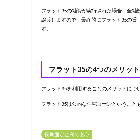
サー
住宅ローン 相談
ビス
フラット35の融資が実行された場合、金融
の違
住宅ローン 死亡
譲渡しますので、最終的にフラット35の貸
い
住宅ローン 年収
す。
3
住宅ローン 審査
審査
住宅ローン 失敗
基準
住宅ローン 全額
の違
い
住宅ローン 働け
は？
フラット35の4つのメリット
住宅ローン 借り
4
事業規模
人
フ
フラット35を利用することのメリットにつ
交渉術
交渉
ラ
ッ
事業計画
事
ト
フラット35は公的な住宅ローンということ
事前審査後のキャ
35
へ
九州のファクタリ
の
任意整理できない
申
長期固定金利で安心
込
会計処理
会