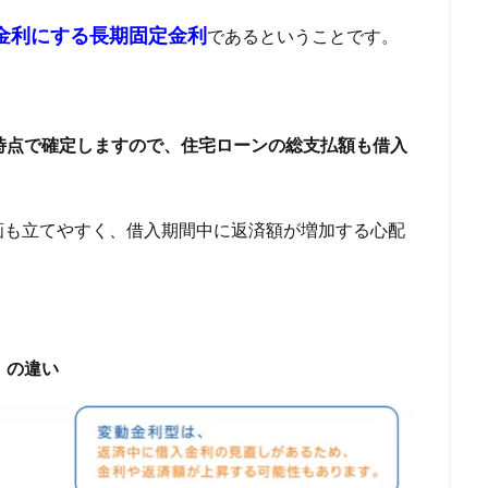
クリスト
任意整理と過払い金請求の違い
任意整理と個人再生の違い
金利にする長期固定金利
であるということです。
却
任売売却
仲介
仮審査
代金に充当
代位弁済
付
社借入
他社へ乗り換え
他社が利用するファクタリング会社
他社 
マネープラザ
時点で確定しますので、住宅ローンの総支払額も借入
検索
画も立てやすく、借入期間中に返済額が増加する心配
）の違い