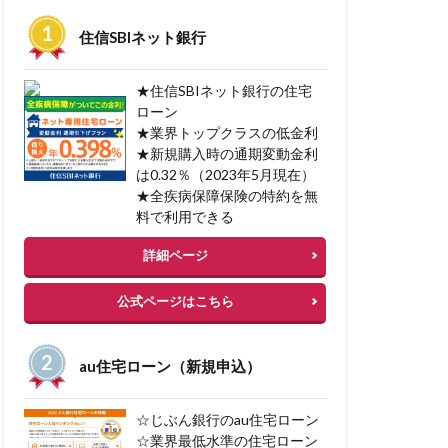
一括見積サービス
住信SBIネット銀行
ン型マイカーローン
融資
★住信SBIネット銀行の住宅
ローン
★業界トップクラスの低金利
中古マンション審査
★新規購入時の通期変動金利
ン
不渡り種類
は0.32％（2023年5月現在）
入
不動産税金
★全疾病保障保険の特約を無
料で利用できる
ーローン 審査
詳細ページ
公式ページはこちら
資
au住宅ローン（新規申込）
ト貯まる
 購入 借入
☆じぶん銀行のau住宅ローン
スケジューリング
☆業界最低水準の住宅ローン