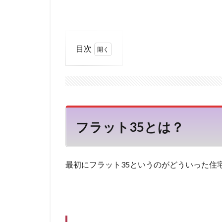
再申込
再挑
借金 延滞
借入金月商倍率
目次
借入以外の資金調
1
借入して良い額
フラ
借入 保証協会
ット
借金ひとまとめ
35
と
債権売却
債
は？
フラット35とは？
債務整理の専門家
1.1
借金を払えない、
フラ
借金無くす
ット
最初にフラット35というのがどういった住
35の
借金を減らす
仕組
不動産市況
み
不動産 賃貸 一括
1.2
三井住友銀行グル
フラ