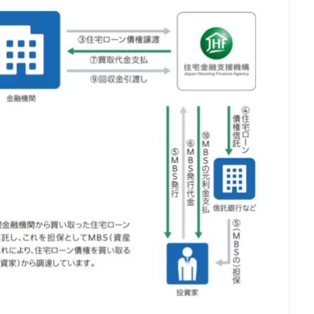
グッズ
リレーローン
リボ払い
リフォーム一体型住宅ローン
リピート率98％
リバースモーゲージ
リバースファクタリングとは
スケジュール
リスケ
メリットとデメリット
リスクヘッジ
リ
ラグジュアリーカード
ライフプラン
ライフティ
ライジング・イン
ヤミ金
ヤフーカード
モンキーポッド
メリット・デメリット
ァクタリング
中部地方
住宅ローン 繰り上げ返済 タイミング
住
ト銀行 お勧め
住宅ローン 9月 ランキング
住宅ローン 3000万円
以上借りる
住宅ローン.金利
住宅ローン 頭金
住宅ローン 諸費用込
金
住宅ローン 平均借入額
住宅ローン 勤続年数短い
住宅ローン 借
住宅ローン
住宅 買った方が得 住宅ローン
住宅ローン フルロ
住宅
住信ＳＢＩネット銀行
住信SBIネット銀行の審査基準
行のネット専用住宅ローン
住信SBIネット銀行 住宅ローン 審査
行 住宅ローン 借り換え
住信SBIネット銀行
住信SBI 評判
住信S
住信SBI 住宅ローン 評判
住信SBI 住宅ローン 相談
住宅ローン
替え
住信SBI 住宅ローン デメリット
住宅ローン 審査 勤続年数