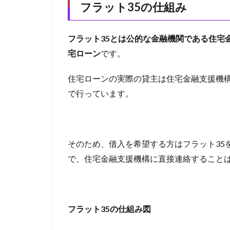
ット
フラット35の仕組み
七福神
一部
35の
一括ファクタリン
4つの
メリ
不動産投資ローン
フラット35とは公的な金融機関である住宅
ット
宅ローン
です。
中小企業 小口融
1.3
中古マンション購
フラ
住宅ローンの実際の貸主は住宅金融支援機
中古マンションリ
ット
で行っています。
35の
不渡り回避
利用
不動産業者との提
手順
不動産担保型ビジ
2
そのため、借入を希望する方はフラット35
ミスター住宅ローン
お得
で、住宅金融支援機構に直接連絡すること
に借
マンション買い替
入で
マネープラザ
きる
メガバンク 違い
の
は？
ポイント生活
フラット35の仕組み図
2.1
ペット
ペア