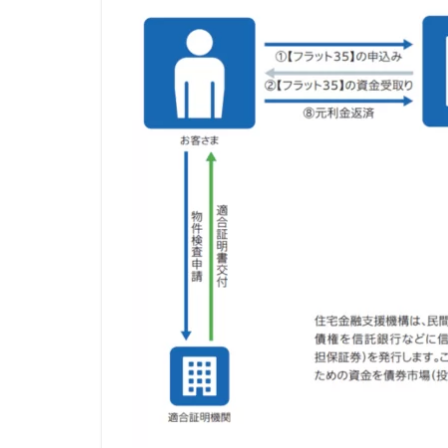
金利
レイク
レア
で比
リフォーム
較
リスケ中
リ
2.2
ランキング
フル
ロー
ヤミ金業者
ンな
中小企業向けのフ
ら民
間銀
住宅ローン ネッ
行
住宅ローン1億円
2.3
住宅ローン 自己資
借入
住宅ローン 1億円
手数
料が
住宅 消費税増税
低い
住信SBIネット銀
銀行
住信SBIネット銀
2.4
住信SBI 対面
おま
けの
住宅ローン 住み