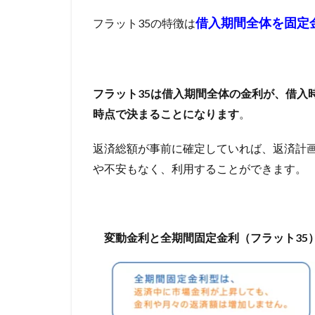
任意整理はブラッ
5
借入期間全体を固定
フラット35の特徴は
お
仕訳
任意売
す
付き合い
他
す
め
他社
ＳＢＩ
の
フラット35は借入期間全体の金利が、借入
民
時点で決まることになります
。
間
銀
返済総額が事前に確定していれば、返済計
行
や不安もなく、利用することができます。
5.1
住信
SBIネ
ット
銀行
変動金利と全期間固定金利（フラット35
5.2
SBIマ
ネー
プラ