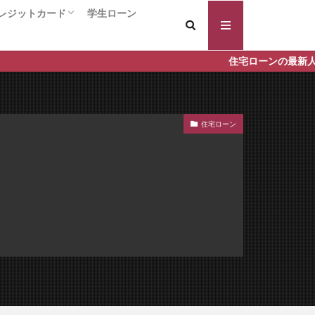
証料なし
レジットカード
学生ローン
証型
案内
ードローン
キャッシング
ング
クレジットカード総合
入会するだけでポイントがもらえる！！
年会費永久無料のクレジットカード
還元率の高いクレジットカード
VIPカード / ハイクラス クレジットカード
個人事業主/ビジネスカード
コラボ系クレジットカード
保証人 違い
住宅ローンの最新人気ランキング
換えの注意点
の効果
変動金利
住宅ローン
借りやすい
個人再生 流れ
返済履歴
宅ローン審査基準
入前
年齢条件
のプロ
住宅ローン 長期