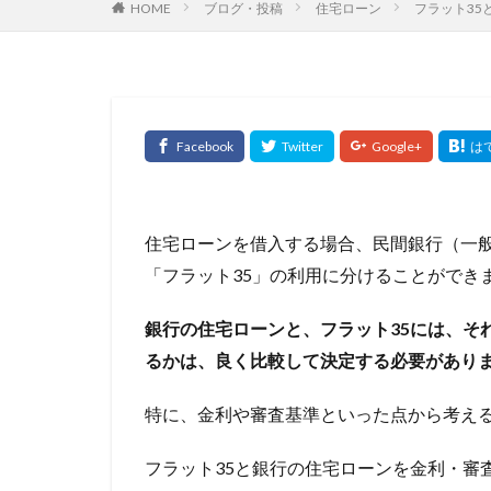
HOME
ブログ・投稿
住宅ローン
フラット3
住宅ローン 金利
住宅ローン控除延
価格査定
依
何社まで持てる
住宅資金特別条項
住宅ローン複数借
住宅ローン減税期
入会してポイント
住宅ローンを借入する場合、民間銀行（一
全期間固定
「フラット35」の利用に分けることができ
公的融資制度
銀行の住宅ローンと、フラット35には、そ
元金均等
元
るかは、良く比較して決定する必要があり
優良なファクタリ
副業
制度融
特に、金利や審査基準といった点から考え
利用が適した業種
フラット35と銀行の住宅ローンを金利・審
分析
分割払