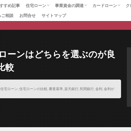
個人事業主の資金調達
保証料無料
保証料比較
保証料交渉
保
すすめ記事
住宅ローン
事業資金の調達
カードローン
ク
保証料 比較
保証料 安い
保証料 一括 分割
保証料
保
るご相談
お問合せ
サイトマップ
総合ランキング
プロに任せて安心のサービス
住宅ローンの手数料・諸費用
住宅ローンのお役立ちページ
銀行口座開設
事業資金総合
ファクタリング会社の比較
ファクタリング
ビジネスローン
不動産担保融資
カードローン総合
おまとめローン
銀行カードローン
即日借入可能なカ
女性におすすめの
おまかせキャッシ
保証協会
保証会社
個人事業主
個人事業主対応
保証人 連帯
ング
借り換えローン
借り換えメリット
借り換えの費用
借り
借り換えの極意
借り換えの審査基準
借り換えの基準
借り換え
下がる
借り換え 消費者金融から銀行
借り換え 時期
借り換え 
宅ローンはどちらを選ぶのが良
個人信用情報
借り換え
借り入れ
借りれる？
借りる
倒産
個人破産
個人向け売掛金
個人再生後の住宅ローン借り換え
比較
人借入
保証付融資
保証人
借り換え住宅ローン
住宅ローンの
住宅ローン平均借入額
住宅ローン平均
住宅ローン審査落ち
住
,
住宅ローン
,
住宅ローンの比較
,
審査基準
,
楽天銀行
,
民間銀行
,
金利
,
金利が
通過する方法
住宅ローン審査に通す
住宅ローン審査
住宅ローン借
え.借り換えの注意点
住宅ローン借り換え
住宅ローンランキング
ルティング
住宅ローンの比較
住宅ローン控除額増加
住宅ローンの
借入額
住宅ローンの借入可能額
住宅ローンの借り換え
住宅ローン
ット35の違い
住宅ローンとフラット35の比較
住宅ローン 高齢