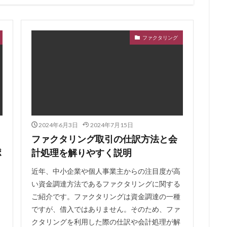
の影響
住宅ローン 退職
住宅ローン 返済見直し
住宅ローン 転
長
住宅ローン比較
保証ファクタリング
住宅金融支援機構
保
頼
使用限度額
併用で借りる
併用
余力
何社目
何
ファクタリング
何社まで
住民税
住宅購入 補助金
住宅ローン比較のポイント
住宅種別
住宅売却
住宅借入金等特別控除
住宅価格
住
入
住宅ローン種類
住宅ローン相談 必要書類
住宅ローン特例
間の延長
住宅ローン減税
借り換え代行
借り換え効果
住宅ロ
もらえる
公庫
公募
全額借入
全疾病保障
全疾病
2024年6月3日
2024年7月15日
全国対応
入院
入金遅れ
入金漏れ
入会特典
入会キャン
ファクタリング取引の仕訳方法と会
免責許可
免責対象外
免責不許可
免責されない借金
免責
ポ
計処理を解りやすく説明
利均等
優遇金利の条件
優遇金利
優良ファクタリング会社
近年、中小企業や個人事業主からの注目度が高
ング会社
公的制度
具体例
優待特典
利息制限法
創業
い資金調達方法であるファクタリングに関する
資
利用条件
利用方法
利用実績が多い
利用可能額
利用
ご紹介です。ファクタリングは資金調達の一種
利用がおすすめな業種
利息支払い額
利息を減らす
内容
ですが、借入ではありません。そのため、ファ
い
分別の利益
出資法
出張買取
出張査定
出張対応
クタリングを利用した際の仕訳や会計処理が解