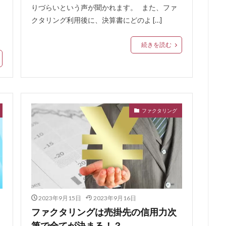
戦支援資金
再チャレンジ支援資金
優良
優待
借り換え資金
りづらいという声が聞かれます。 また、ファ
クタリング利用後に、決算書にどのよ […]
借金 借り換え 口コミ
借金 借り換え 方法
借金
借換
借入
借入目的
借入申込書
借入申込
借入条件
借入可能額を計
続きを読む
達
借金の一本化
借入の年齢制限
借入でははない
借入でない
借入した日の金利
借入があっても通る
借入 自己資金
借入 
借入 余力
借入 フリーター
借入
借り替え
借金 減額
償還請求権
債務整理 ギャンブル
債権譲渡通知
債権譲渡登記
務超過で借入
債務超過
債務整理中の借入
債務整理中
債務整
ファクタリング
債務整理の対象外
債務整理とは
債務整理できない借金
債務
債務償還年数
催告の抗弁権
催促
偽装ファクタリング
借金減額
借金帳消し
借金完済
借金問題の解決
借金問題
住宅ローン 評判
住宅ローン 見直し
プロパー融資メリット
三
不動産売却
不動産価格
不動産会社
不動産 購入 手付金
2023年9月15日
2023年9月16日
借上げ
不動産
下げる
上限年齢
上限
三菱UFJ銀行
ファクタリングは売掛先の信用力次
ープ
三井住友VISA
不動産投資ローン 金利
七福神の給料債権フ
第で全てが決まる！？