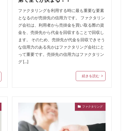
繰り上げ返済
一覧
一般媒介契約
一本化ローン
一本化
ファクタリングを利用する時に最も重要な要素
グ
ワールドエリート
ワダツミ
ワイズコーポレーション
ロー
となるのが売掛先の信用力です。 ファクタリン
不動産担保
レディースローン
与信枠
中小企業が利用できる
グ会社は、利用者から売掛金を買い取る際の資
資
中小企業
中央リテール
中古住宅
中古マンション金利
金を、売掛先から代金を回収することで回収し
入に使える住宅ローン
中古マンション購入
中古マンション築年数
ます。 そのため、売掛先が代金を回収できそう
な信用力のある先かはファクタリング会社にと
フォーム
中古マンション
中古
与信
不動産担保ビジネスロー
って重要です。売掛先の信用力はファクタリン
不渡り原因
不渡りとは
不渡り
不動産購入時の注意
不動産購
グ […]
携ローン
不動産業者が代行
不動産時価
不動産担保融資
ネスローン
ローン
レディースフタバ
中日ドラゴンズ
マイカ
続きを読む
REAL
マンション選び
マンション購入時の審査
マンション購入
え
マンション売却
マンション住み替え
マンション
マル経融
マイメロ
マイホーム
マイナス金利
マイカーローン 借入条件
ファクタリング
マイカーローン
ポイント還元
ポイント貯まるカード
ポイン
ポイント付与
ポイント2倍
ポイント
ペットローン
ペット
ローン
プロミス
メガバンク
メリット
レイクALSA
リ