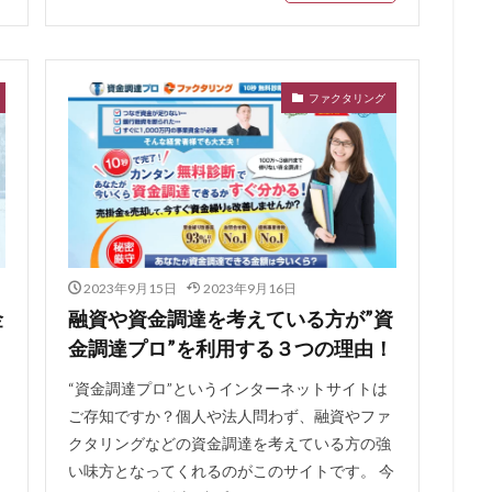
方法
住宅ローン 病気
住宅ローン 消費税増税
住宅ローン 比較
住宅ローン 期間
住宅ローン 払えない
住宅ローン 怪我
倍率 返済負担率
住宅ローン 平均
住宅ローン 就業不能
住宅ロ
ファクタリング
後 転職
住宅ローン 定年後
住宅ローン 借り換え
住宅ローン 
しない
住宅ローン 夫婦
住宅ローン 売却 返済
住宅ローン 口
借入
住宅ローン 元利均等 元金均等
住宅ローン 優遇金利
なくなる
住宅ローン 働けない
住宅ローン 借入限度額
住宅ロー
換え おすすめ
住信SBI 住宅ローン 審査基準
住信SBI 口コミ
乗
気ランキング
人気ファクタリング会社
人気のファクタリング会社
2023年9月15日
2023年9月16日
方法
交渉
二重譲渡
事業資金エージェント
事業資金
事
金
融資や資金調達を考えている方が”資
金調達プロ”を利用する３つの理由！
業者ローン
介護給付費
事業性資金
事業主
事故歴
事故
ンセル
事前審査 落ちた
事前審査
事例
九州エリア
“資金調達プロ”というインターネットサイトは
ング会社
九州 ファクタリング
九州
人気商品
仕組み
ご存知ですか？個人や法人問わず、融資やファ
クタリングなどの資金調達を考えている方の強
ケース
住み替え 住宅ローン
住み替え
低金利
低い
似
い味方となってくれるのがこのサイトです。 今
社に電話されない 消費者金融
会社にばれない
企業
任意整理は専