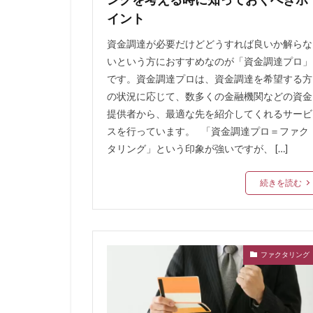
七福神
一部
イント
一括ファクタリン
資金調達が必要だけどどうすれば良いか解らな
不動産投資ローン
いという方におすすめなのが「資金調達プロ」
中小企業 小口融
です。資金調達プロは、資金調達を希望する方
中古マンション購
の状況に応じて、数多くの金融機関などの資金
提供者から、最適な先を紹介してくれるサービ
中古マンションリ
スを行っています。 「資金調達プロ＝ファク
不渡り回避
タリング」という印象が強いですが、 […]
不動産業者との提
不動産担保型ビジ
続きを読む
ミスター住宅ローン
マンション買い替
マネープラザ
ファクタリング
メガバンク 違い
ポイント生活
ペット
ペア