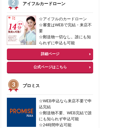
アイフルカードローン
任意整理
加サービス
☆アイフルのカードローン
借入 カードローン
☆審査はWEBで完結・来店不
要
☆郵送物一切なし。誰にも知
られずに申込も可能
詳細ページ
公式ページはこちら
プロミス
☆WEB申込なら来店不要で申
込完結
☆郵送物不要、WEB完結で誰
にも知られず申込可能
☆24時間申込可能