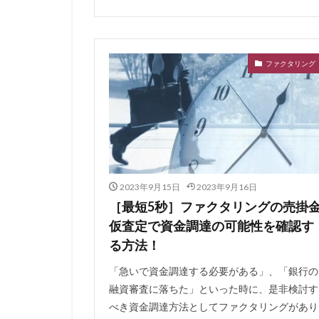
住宅ローン 相談
住宅ローン 死亡
住宅ローン 年収
ファクタリング
住宅ローン 審査
住宅ローン 失敗
住宅ローン 全額
住宅ローン 働け
住宅ローン 借り
事業規模
人
2023年9月15日
2023年9月16日
交渉術
交渉
［最短5秒］ファクタリングの売掛
仮査定で資金調達の可能性を確認す
事業計画
事
る方法！
事前審査後のキャ
九州のファクタリ
「急いで資金調達する必要がある」、「銀行の
融資審査に落ちた」といった時に、是非検討す
任意整理できない
べき資金調達方法としてファクタリングがあり
会計処理
会