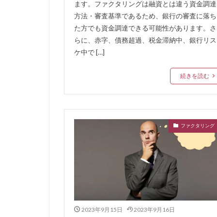
ます。ファクタリングは融資とは違う資金調達
任意整理はブラッ
方法・審査基準であるため、銀行の審査に落ち
仕訳
任意売
た方でも資金調達できる可能性があります。さ
付き合い
他
らに、赤字、債務超過、税金滞納中、銀行リス
ケ中で […]
他社
ＳＢＩ
続きを読む
ファクタリング
2023年9月15日
2023年9月16日