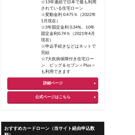
☆13年連続で日本で最も利用
リフォームローン
されている住宅ローン
リソースプロ
☆変動金利 0.475％（2022年
1月現在）
スク
リコース
☆3年固定金利 0.34%、10年
ベストメント
固定金利0.74％（2021年4月
現在）
☆申込手続きなどはネットで
宅を高く売る方法
完結
☆7大疾病保障付き住宅ロー
ン ビッグ＆セブン＜Plus＞
み
も利用できます
入額 平均
詳細ページ
ーン
公式ページはこちら
BI 相談
 フリーローン 併用
おすすめカードローン（当サイト経由申込数
順）