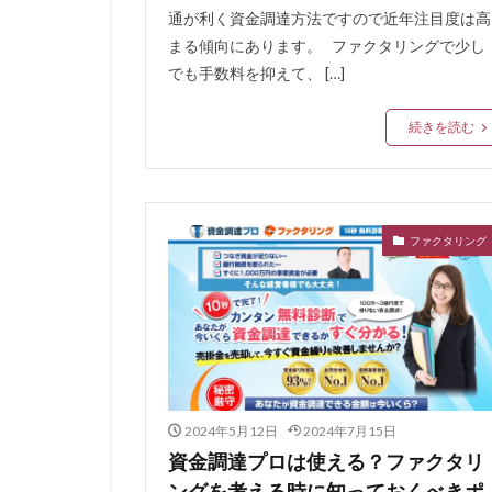
再申込
再挑
通が利く資金調達方法ですので近年注目度は高
借金 延滞
まる傾向にあります。 ファクタリングで少し
でも手数料を抑えて、 […]
借入金月商倍率
借入以外の資金調
続きを読む
借入して良い額
借入 保証協会
借金ひとまとめ
債権売却
債
ファクタリング
債務整理の専門家
借金を払えない、
借金無くす
借金を減らす
不動産市況
2024年5月12日
2024年7月15日
不動産 賃貸 一括
資金調達プロは使える？ファクタリ
三井住友銀行グル
ングを考える時に知っておくべきポ