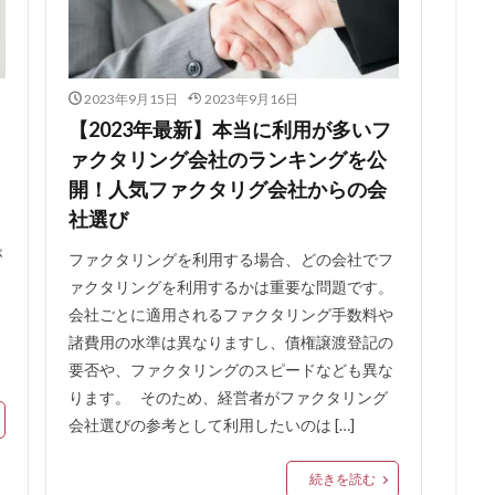
グッズ
リレーローン
リボ払い
リフォーム一体型住宅ローン
リピート率98％
リバースモーゲージ
リバースファクタリングとは
スケジュール
リスケ
メリットとデメリット
リスクヘッジ
リ
2023年9月15日
2023年9月16日
ラグジュアリーカード
ライフプラン
ライフティ
ライジング・イン
【2023年最新】本当に利用が多いフ
ヤミ金
ヤフーカード
モンキーポッド
メリット・デメリット
ァクタリング会社のランキングを公
ァクタリング
中部地方
住宅ローン 繰り上げ返済 タイミング
住
開！人気ファクタリグ会社からの会
ト銀行 お勧め
住宅ローン 9月 ランキング
住宅ローン 3000万円
社選び
以上借りる
住宅ローン.金利
住宅ローン 頭金
住宅ローン 諸費用込
が
ファクタリングを利用する場合、どの会社でフ
金
住宅ローン 平均借入額
住宅ローン 勤続年数短い
住宅ローン 借
ァクタリングを利用するかは重要な問題です。
住宅ローン
住宅 買った方が得 住宅ローン
住宅ローン フルロ
会社ごとに適用されるファクタリング手数料や
諸費用の水準は異なりますし、債権譲渡登記の
住宅
住信ＳＢＩネット銀行
住信SBIネット銀行の審査基準
要否や、ファクタリングのスピードなども異な
行のネット専用住宅ローン
住信SBIネット銀行 住宅ローン 審査
ります。 そのため、経営者がファクタリング
行 住宅ローン 借り換え
住信SBIネット銀行
住信SBI 評判
住信S
会社選びの参考として利用したいのは […]
住信SBI 住宅ローン 評判
住信SBI 住宅ローン 相談
住宅ローン
替え
住信SBI 住宅ローン デメリット
住宅ローン 審査 勤続年数
続きを読む