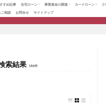
個人事業主の資金調達
保証料無料
保証料比較
保証料交渉
保
すすめ記事
住宅ローン
事業資金の調達
カードローン
ク
保証料 比較
保証料 安い
保証料 一括 分割
保証料
保
るご相談
お問合せ
サイトマップ
総合ランキング
プロに任せて安心のサービス
住宅ローンの手数料・諸費用
住宅ローンのお役立ちページ
銀行口座開設
事業資金総合
ファクタリング会社の比較
ファクタリング
ビジネスローン
不動産担保融資
カードローン総合
おまとめローン
銀行カードローン
即日借入可能なカ
女性におすすめの
おまかせキャッシ
保証協会
保証会社
個人事業主
個人事業主対応
保証人 連帯
ング
借り換えローン
借り換えメリット
借り換えの費用
借り
借り換えの極意
借り換えの審査基準
借り換えの基準
借り換え
下がる
借り換え 消費者金融から銀行
借り換え 時期
借り換え 
個人信用情報
借り換え
借り入れ
借りれる？
借りる
倒産
個人破産
個人向け売掛金
個人再生後の住宅ローン借り換え
人借入
保証付融資
保証人
借り換え住宅ローン
住宅ローンの
検索結果
住宅ローン平均借入額
住宅ローン平均
住宅ローン審査落ち
住
186件
通過する方法
住宅ローン審査に通す
住宅ローン審査
住宅ローン借
え.借り換えの注意点
住宅ローン借り換え
住宅ローンランキング
ルティング
住宅ローンの比較
住宅ローン控除額増加
住宅ローンの
借入額
住宅ローンの借入可能額
住宅ローンの借り換え
住宅ローン
ット35の違い
住宅ローンとフラット35の比較
住宅ローン 高齢