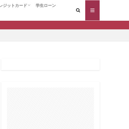
証料なし
レジットカード
学生ローン
証型
案内
ードローン
キャッシング
ング
クレジットカード総合
入会するだけでポイントがもらえる！！
年会費永久無料のクレジットカード
還元率の高いクレジットカード
VIPカード / ハイクラス クレジットカード
個人事業主/ビジネスカード
コラボ系クレジットカード
保証人 違い
換えの注意点
の効果
変動金利
借りやすい
個人再生 流れ
返済履歴
宅ローン審査基準
入前
年齢条件
のプロ
住宅ローン 長期