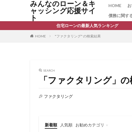
みんなのローン＆キ
保証料相場
HOME
お
ャッシング応援サイ
保証料 返還
債務に関す
ト
保証協会融資
住宅ローンの最新人気ランキング
借り換え タイミ
HOME
"ファクタリング" の検索結果
借り換えの注意
借り換えで金利が
借り換え いつ
倒産リスク
SEARCH
個人再生
個
「ファクタリング」の
住宅ローン控除
住宅ローン審査に
ファクタリング
住宅ローン借り換
住宅ローンコンサ
住宅ローンの平均
新着順
人気順
お勧めカテゴリ
住宅ローンとフラ