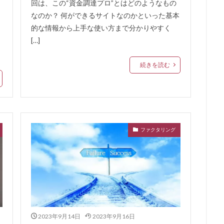
回は、この“資金調達プロ”とはどのようなもの
クリスト
任意整理と過払い金請求の違い
任意整理と個人再生の違い
なのか？ 何ができるサイトなのかといった基本
却
任売売却
仲介
仮審査
代金に充当
代位弁済
付
的な情報から上手な使い方まで分かりやすく
社借入
他社へ乗り換え
他社が利用するファクタリング会社
他社 
[…]
マネープラザ
続きを読む
検索
ファクタリング
2023年9月14日
2023年9月16日