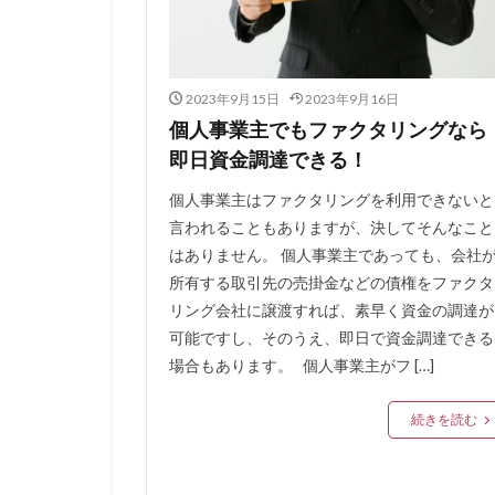
レイク
レア
リフォーム
リスケ中
リ
2023年9月15日
2023年9月16日
ランキング
個人事業主でもファクタリングなら
ヤミ金業者
即日資金調達できる！
中小企業向けのフ
個人事業主はファクタリングを利用できないと
住宅ローン ネッ
言われることもありますが、決してそんなこと
住宅ローン1億円
はありません。 個人事業主であっても、会社
住宅ローン 自己資
所有する取引先の売掛金などの債権をファクタ
リング会社に譲渡すれば、素早く資金の調達が
住宅ローン 1億円
可能ですし、そのうえ、即日で資金調達できる
住宅 消費税増税
場合もあります。 個人事業主がフ […]
住信SBIネット銀
住信SBIネット銀
続きを読む
住信SBI 対面
住宅ローン 住み