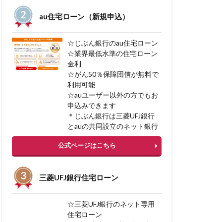
一括見積サービス
au住宅ローン（新規申込）
ン型マイカーローン
融資
☆じぶん銀行のau住宅ローン
☆業界最低水準の住宅ローン
金利
中古マンション審査
☆がん50％保障団信が無料で
ン
不渡り種類
利用可能
☆auユーザー以外の方でもお
入
不動産税金
申込みできます
＊じぶん銀行は三菱UFJ銀行
ーローン 審査
とauの共同設立のネット銀行
公式ページはこちら
資
三菱UFJ銀行住宅ローン
ト貯まる
 購入 借入
☆三菱UFJ銀行のネット専用
スケジューリング
住宅ローン