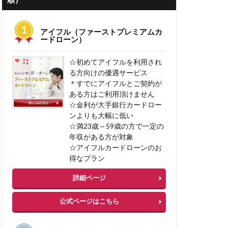
 低金利
アイフル（ファーストプレミアムカ
ーン 審査期間
ードローン）
失敗例
☆初めてアイフルを利用され
コミ
る方向けの優遇サービス
＊すでにアイフルとご契約が
ある方はご利用頂けません
ン 借り換え 注意
☆金利が大手銀行カードロー
り換え
ンよりも大幅に低い
☆満23歳～59歳の方で一定の
人気
人材不足
年収がある方が対象
業計画書
☆アイフルカードローンのお
得なプラン
情報
事務手数料
詳細ページ
住信sbi
公式ページはこちら
非ファクタリング
門家なしでも可能