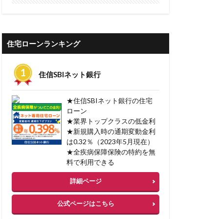
借入可能
限度額
算
借入可能額
住宅ローンランキング
審査
住信SBIネット銀行
債権流動化
★住信SBIネット銀行の住宅
理の注意点
ローン
★業界トップクラスの低金利
整理
★新規購入時の通期変動金利
借金返済
は0.32％（2023年5月現在）
借金一本化
★全疾病保障保険の特約を無
料で利用できる
井住友銀行
詳細ページ
三共サービス
公式ページはこちら
ァクタリング