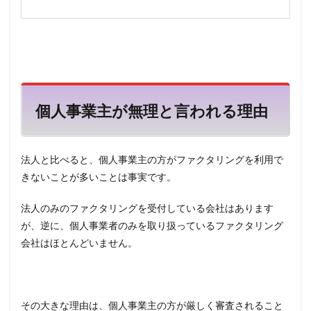
ァク
タリ
ング
会社
5
個人
事業
個人事業主が無理と言われる理由
主に
貸す
悪徳
業者
法人と比べると、個人事業主の方がファクタリングを利用で
に注
意
きないことが多いことは事実です。
6
法人のみのファクタリングを受付している会社はあります
おす
すめ
が、逆に、個人事業者のみを取り扱っているファクタリング
のフ
会社はほとんどいません。
ァク
タリ
ング
会社
その大きな理由は、個人事業主の方が厳しく審査されること
6.1