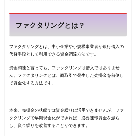
リン
グと
は？
ファクタリングとは？
2
個人
事業
主が
ファクタリングとは、中小企業や小規模事業者が銀行借入の
無理
と言
代替手段として利用できる資金調達方法です。
われ
る理
資金調達と言っても、ファクタリングは借入ではありませ
由
ん。ファクタリングとは、商取引で発生した売掛金を前倒し
2.1
で資金化する方法です。
売掛
債権
の額
が少
額で
本来、売掛金の状態では資金繰りに活用できませんが、ファ
不安
定
クタリングで早期現金化ができれば、必要運転資金を減ら
し、資金繰りを改善することができます。
2.2
売掛