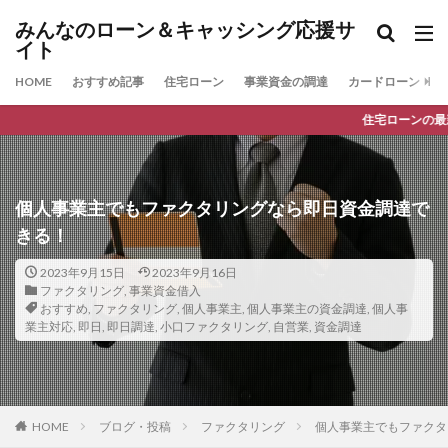
みんなのローン＆キャッシング応援サ
イト
HOME
おすすめ記事
住宅ローン
事業資金の調達
カードローン
住宅ローンの最新人気ランキング
個人事業主でもファクタリングなら即日資金調達で
きる！
2023年9月15日
2023年9月16日
ファクタリング
,
事業資金借入
おすすめ
,
ファクタリング
,
個人事業主
,
個人事業主の資金調達
,
個人事
業主対応
,
即日
,
即日調達
,
小口ファクタリング
,
自営業
,
資金調達
HOME
ブログ・投稿
ファクタリング
個人事業主でもファクタ