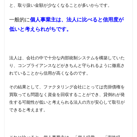
ビー
と、取り扱い金額が少なくなることが多いからです。
トレ
ーデ
一般的に
個人事業主は、法人に比べると信用度が
ィン
グ
低いと考えられがちです。
6.2
MSFJ
6.3
法人は、会社の中で十分な内部統制システムを構築していた
ウィ
ット
り、コンプライアンスなどがきちんと守られるように徹底さ
のフ
れていることから信用が高くなるのです。
ァク
タリ
ング
その結果として、ファクタリング会社にとっては売掛債権を
買取っても問題なく資金を回収することができ、貸倒れが発
7
まと
生する可能性が低いと考えられる法人の方が安心して取引が
め
できると考えます。