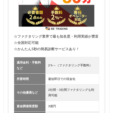
☆ファクタリング業界で最も知名度・利用実績が豊富
☆全国対応可能
☆かんたん5秒の簡易診断サービスあり！
適用金利・手数料
2％～（ファクタリング手数料）
など
所要時間
最短即日での現金化
2社間・3社間ファクタリングも利
その他優遇など
用可能
資金調達限度額
3億円