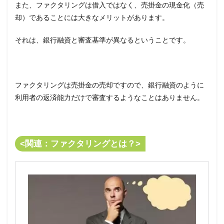
先の
また、ファクタリングは借入ではなく、売掛金の現金化（売
信用
却）であることには大きなメリットがあります。
度が
低い
それは、銀行融資と審査基準が異なるということです。
3
即日
資金
調達
でき
ファクタリングは売掛金の売却ですので、銀行融資のように
る3
利用者の返済能力だけで審査するようなことはありません。
つの
コツ
3.1
信用
<関連：ファクタリングとは？>
度の
高い
売掛
先
3.2
売掛
債権
はな