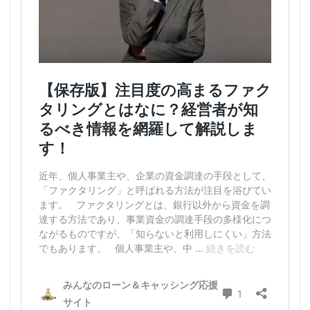
るべ
く集
める
3.3
資金
調達
の目
的と
審査
態度
4
優良
ファ
クタ
リン
グ会
社の
選び
方
4.1
小口
専門
のフ