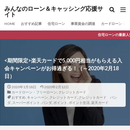
みんなのローン＆キャッシング応援サ
イト
HOME
おすすめ記事
住宅ローン
事業資金の調達
カードローン
住宅ローンの最新人気ランキング
<期間限定>楽天カードで5,000円相当がもらえる入
会キャンペーンがお得過ぎる！（～2020年2月18
日）
2020年1月18日
2020年2月12日
カードローン・フリーローン
,
クレジットカード
おすすめ
,
キャンペーン
,
クレジットカード
,
クレジットカード パン
ダ
,
スーパーポイント
,
パンダ
,
ポイント
,
ポイント生活
,
楽天カード