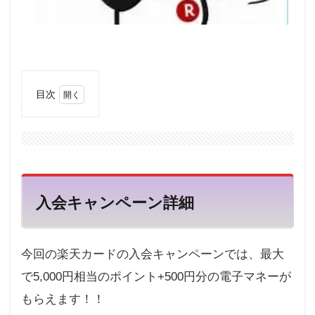
目次
1
入会
キャ
ンペ
ーン
詳細
入会キャンペーン詳細
2
年会
費は
永久
無料
今回の楽天カードの入会キャンペーンでは、最大
3
で5,000円相当のポイント+500円分の電子マネーが
10
もらえます！！
年連
続顧