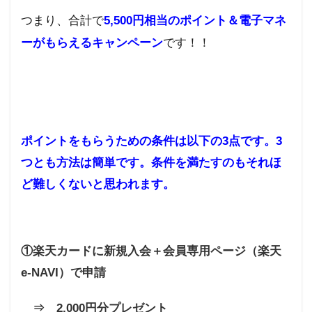
客満
つまり、合計で
5,500円相当のポイント＆電子マネ
足度
1位
ーがもらえるキャンペーン
です！！
4
ポイ
ント
が貯
ま
る！
ポイントをもらうための条件は以下の3点です。3
5
楽天
つとも方法は簡単です。条件を満たすのもそれほ
スー
ど難しくないと思われます。
パー
ポイ
ント
5.1
ポイン
①楽天カードに新規入会＋会員専用ページ（楽天
ト期限
が無
e-NAVI）で申請
い！？
6
⇒ 2,000円分プレゼント