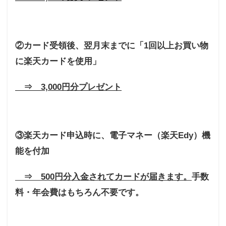
5,000
ポイ
ント
獲得
②カード受領後、翌月末までに「1回以上お買い物
6.1
ポイ
に楽天カードを使用」
ント
の使
い途
⇒ 3,000円分プレゼント
は？
7
出張
が多
③楽天カード申込時に、電子マネー（楽天Edy）機
いな
らゴ
能を付加
ール
ドカ
ード
⇒ 500円分入金されてカードが届きます。
手数
8
料・年会費はもちろん不要です。
楽天
カー
ドへ