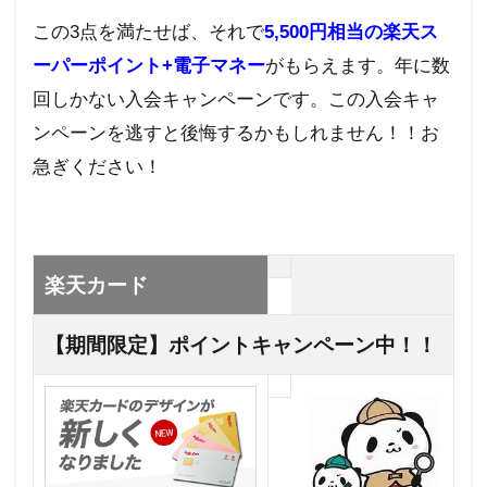
の申
込方
この3点を満たせば、それで
5,500円相当の楽天ス
法
ーパーポイント+電子マネー
がもらえます。年に数
9
回しかない入会キャンペーンです。この入会キャ
まと
め
ンペーンを逃すと後悔するかもしれません！！お
急ぎください！
楽天カード
【期間限定】ポイントキャンペーン中！！