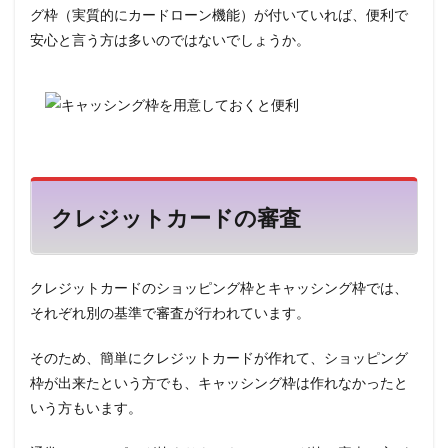
審査
グ枠（実質的にカードローン機能）が付いていれば、便利で
は？
安心と言う方は多いのではないでしょうか。
2.4
個人
信用
情報
は重
要
2.5
借入
クレジットカードの審査
残高
は年
収の3
分の1
クレジットカードのショッピング枠とキャッシング枠では、
2.6
それぞれ別の基準で審査が行われています。
勤続
年数
そのため、簡単にクレジットカードが作れて、ショッピング
や年
枠が出来たという方でも、キャッシング枠は作れなかったと
収
いう方もいます。
3
キャ