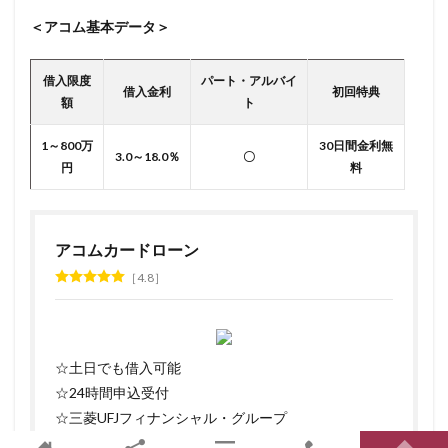
＜アコム基本データ＞
借入限度
パート・アルバイ
借入金利
初回特典
額
ト
1～800万
30日間金利無
3.0～18.0％
〇
円
料
アコムカードローン
4.8
☆土日でも借入可能
☆24時間申込受付
☆三菱UFJフィナンシャル・グループ
＊おすすめ度は当社独自評価による