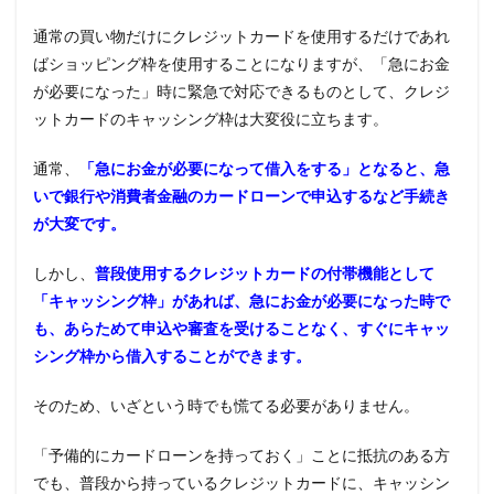
トカ
通常の買い物だけにクレジットカードを使用するだけであれ
ード
の審
ばショッピング枠を使用することになりますが、「急にお金
査
が必要になった」時に緊急で対応できるものとして、クレジ
2.1
ットカードのキャッシング枠は大変役に立ちます。
ショ
ッピ
通常、
「急にお金が必要になって借入をする」となると、急
ング
枠の
いで銀行や消費者金融のカードローンで申込するなど手続き
審査
が大変です。
2.2
年収
しかし、
普段使用するクレジットカードの付帯機能として
や勤
「キャッシング枠」があれば、急にお金が必要になった時で
務先
も、あらためて申込や審査を受けることなく、すぐにキャッ
は関
係な
シング枠から借入することができます。
い？
2.3
そのため、いざという時でも慌てる必要がありません。
キャ
ッシ
「予備的にカードローンを持っておく」ことに抵抗のある方
ング
でも、普段から持っているクレジットカードに、キャッシン
枠の