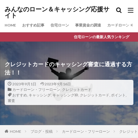
みんなのローン＆キャッシング応援サ
イト
HOME
おすすめ記事
住宅ローン
事業資金の調達
カードローン
住宅ローンの最新人気ランキング
クレジットカードのキャッシング審査に通過する方
法！！
2023年9月1日
2023年9月16日
カードローン・フリーローン
,
クレジットカード
おすすめ
,
キャッシング
,
キャッシング枠
,
クレジットカード
,
ポイント
,
審査
HOME
ブログ・投稿
カードローン・フリーローン
クレジット