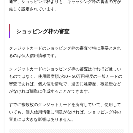
通常、ショッピング枠よりも、キャッシング枠の審査の方が
ッシ
ング
厳しく設定されています。
に最
適な
カー
ド
ショッピング枠の審査
3.1
1位
クレジットカードのショッピング枠の審査で特に重要とされ
ACマ
スタ
るのは個人信用情報です。
ーカ
ード
クレジットカードのショッピング枠の審査はそれほど厳しい
3.2
ものではなく、使用限度額が10～50万円程度の一般カードの
2位
審査であれば、個人信用情報で、過去に延滞歴、破産歴など
楽天
がなければ簡単に作成することができます。
カー
ド
すでに複数枚のクレジットカードを所有していて、使用して
4
いても、個人信用情報に問題がなければ、ショッピング枠の
おす
すめ
審査には大きな影響はありません。
のカ
ード
ロー