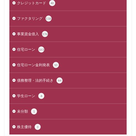
クレジットカード
40
ファクタリング
118
事業資金借入
176
住宅ローン
163
住宅ローン金利発表
10
債務整理・法的手続き
44
学生ローン
4
未分類
1
株主優待
3