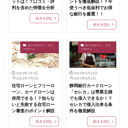
ットは！？口コミ・評
ントを徹底解説！？今
判を含めた特徴を分析
使うべき低金利でお得
な銀行を厳選！！
続きを読む
続きを読む
カードローン・フリ
カードローン・フリ
ーローン
ーローン
2021年7月1日
2021年6月22日
2021年7月5日
2021年8月2日
住宅ローンとフリーロ
静岡銀行カードローン
ーン、カードローンは
「セレカ」は専業主婦
併用できる！？知らな
でも借入できるか！？
いと失敗する住宅ロー
セレカで借入出来る条
ン審査のポイント解説
件を徹底解説
続きを読む
続きを読む