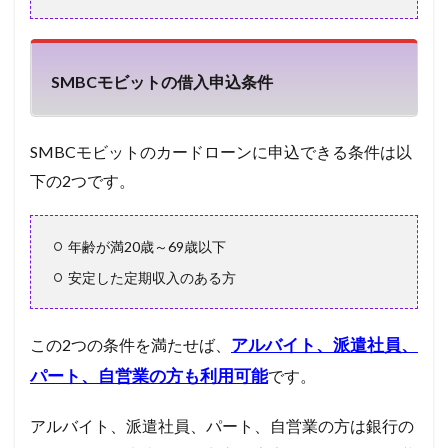
5
SMBC
モビ
ット
SMBCモビットの借入申込条件
の借
入条
件
SMBCモビットのカードローンに申込できる条件は以
6
下の2つです。
お金
を借
入す
る方
年齢が満20歳～69歳以下
法
安定した定期収入のある方
7
SMBC
モビ
ット
アルバイト、派遣社員、
この2つの条件を満たせば、
のメ
パート、自営業の方も利用可能
です。
リッ
ト・
デメ
アルバイト、派遣社員、パート、自営業の方は銀行の
リッ
ト