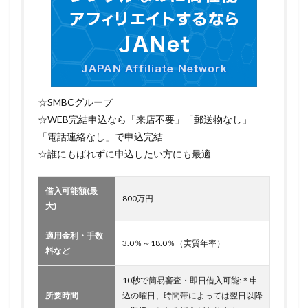
☆SMBCグループ
☆WEB完結申込なら「来店不要」「郵送物なし」
「電話連絡なし」で申込完結
☆誰にもばれずに申込したい方にも最適
借入可能額(最
800万円
大)
適用金利・手数
3.0％～18.0％（実質年率）
料など
10秒で簡易審査・即日借入可能:＊申
所要時間
込の曜日、時間帯によっては翌日以降