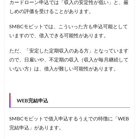
カードローン申込では「収入の安定性が低い」と、厳
7.1
しめの評価を受けることがあります。
審査
スピ
SMBCモビットでは、こういった方も申込可能として
ード
が速
いますので、借入できる可能性があります。
い
7.2
ただ、「安定した定期収入のある方」となっています
銀行
ので、日雇いや、不定期の収入（収入が毎月継続して
に比
べれ
いない方）は、借入が難しい可能性があります。
ば金
利が
高い
7.3
無利
WEB
完結申込
息サ
ービ
スが
SMBCモビットで借入申込するうえでの特徴に「
WEB
無い
完結申込」があります。
8
まと