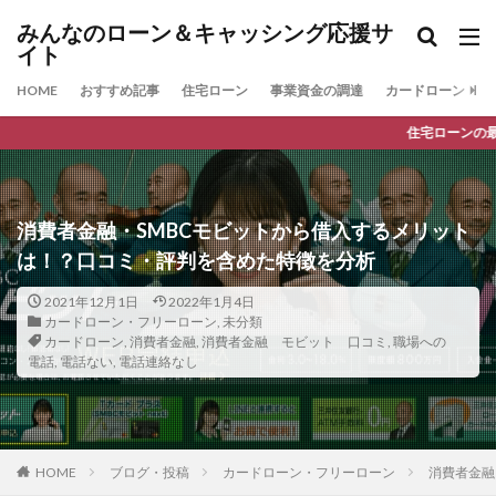
みんなのローン＆キャッシング応援サ
イト
HOME
おすすめ記事
住宅ローン
事業資金の調達
カードローン
住宅ローンの最新人気ランキン
消費者金融・SMBCモビットから借入するメリット
は！？口コミ・評判を含めた特徴を分析
2021年12月1日
2022年1月4日
カードローン・フリーローン
,
未分類
カードローン
,
消費者金融
,
消費者金融 モビット 口コミ
,
職場への
電話
,
電話ない
,
電話連絡なし
HOME
ブログ・投稿
カードローン・フリーローン
消費者金融