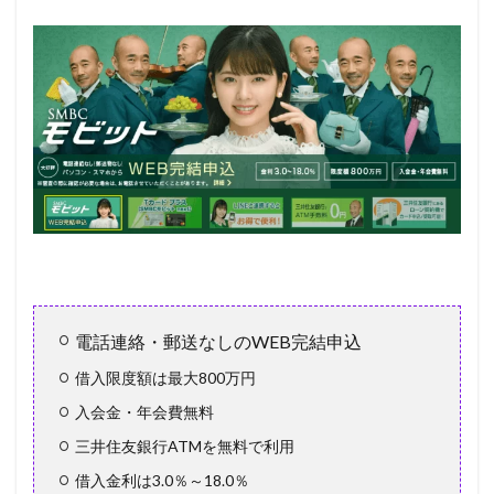
の借
入申
込条
件
2.1
WEB
完結
申込
3
SMBC
モビ
ット
の評
判・
口コ
電話連絡・郵送なしのWEB完結申込
ミ
4
借入限度額は最大800万円
SMBC
入会金・年会費無料
グル
ープ
三井住友銀行ATMを無料で利用
の会
社
借入金利は3.0％～18.0％