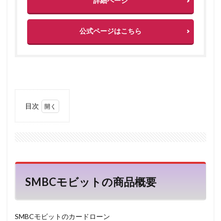
詳細ページ
公式ページはこちら
目次
1
SMBC
モビ
ット
の商
品概
要
SMBCモビットの商品概要
2
SMBC
モビ
SMBCモビットのカードローン
ット