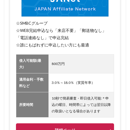
☆SMBCグループ
☆WEB完結申込なら「来店不要」「郵送物なし」
「電話連絡なし」で申込完結
☆誰にもばれずに申込したい方にも最適
借入可能額(最
800万円
大)
適用金利・手数
3.0％～18.0％（実質年率）
料など
10秒で簡易審査・即日借入可能:＊申
所要時間
込の曜日、時間帯によっては翌日以降
の取扱いとなる場合があります