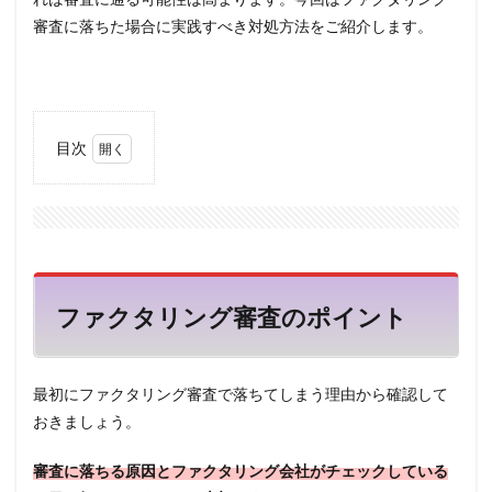
審査に落ちた場合に実践すべき対処方法をご紹介します。
目次
1
ファ
クタ
リン
グ審
査の
ポイ
ファクタリング審査のポイント
ント
1.1
売掛
最初にファクタリング審査で落ちてしまう理由から確認して
金は
明確
おきましょう。
に存
在し
審査に落ちる原因とファクタリング会社がチェックしている
てい
るか