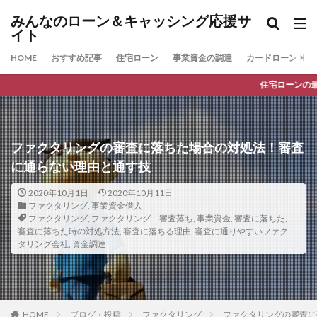
みんなのローン＆キャッシング応援サ
イト
HOME
おすすめ記事
住宅ローン
事業資金の調達
カードローン
住宅ローンの最新人気ランキン
ファクタリングの審査に落ちた場合の対処法！審査
に通らない理由と通す技
2020年10月1日
2020年10月11日
ファクタリング
,
事業資金借入
ファクタリング
,
ファクタリング 審査落ち
,
事業資金
,
審査に落ちた
,
審査に落ちた時の対処方法
,
審査に落ちる理由
,
審査に通りやすいファク
タリング会社
,
資金調達
HOME
ブログ・投稿
ファクタリング
ファクタリングの審査に