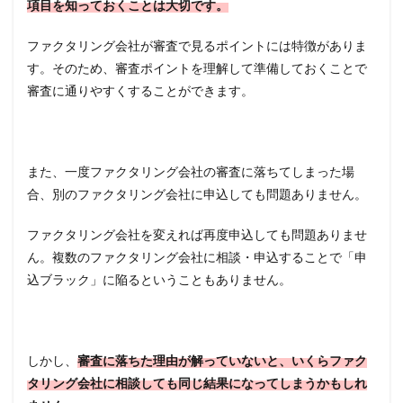
項目を知っておくことは大切です。
1.2
ファクタリング会社が審査で見るポイントには特徴がありま
売掛
先の
す。そのため、審査ポイントを理解して準備しておくことで
存在
審査に通りやすくすることができます。
が認
めら
れる
か
また、一度ファクタリング会社の審査に落ちてしまった場
1.3
支払
合、別のファクタリング会社に申込しても問題ありません。
いサ
イト
ファクタリング会社を変えれば再度申込しても問題ありませ
が60
日を
ん。複数のファクタリング会社に相談・申込することで「申
超え
込ブラック」に陥るということもありません。
る
1.4
売掛
先の
しかし、
審査に落ちた理由が解っていないと、いくらファク
支払
タリング会社に相談しても同じ結果になってしまうかもしれ
い能
力は