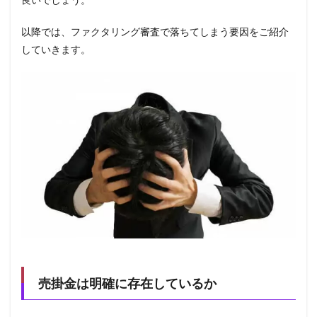
ファ
クタ
以降では、ファクタリング審査で落ちてしまう要因をご紹介
リン
グの
していきます。
利用
状況
1.8
面談
結果
も審
査に
影響
する
2
別の
ファ
クタ
リン
グ会
社に
売掛金は明確に存在しているか
依頼
3