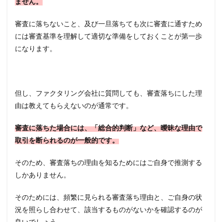
ません。
認め
られ
審査に落ちないこと、及び一旦落ちても次に審査に通すため
るか
には審査基準を理解して適切な準備をしておくことが第一歩
1.5
になります。
ファ
クタ
リン
グ利
用希
但し、ファクタリング会社に質問しても、審査落ちにした理
望者
の信
由は教えてもらえないのが通常です。
用力
審査に落ちた場合には、「総合的判断」など、曖昧な理由で
1.6
ファ
取引を断られるのが一般的です。
クタ
リン
そのため、審査落ちの理由を知るためにはご自身で推測する
グ利
しかありません。
用者
の営
業実
そのためには、頻繁に見られる審査落ち理由と、ご自身の状
態
況を照らし合わせて、該当するものがないかを確認するのが
1.7
良いでしょう。