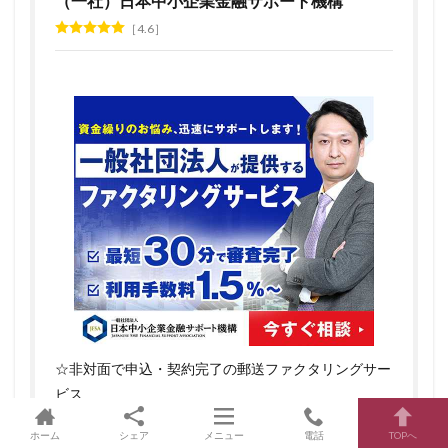
（一社）日本中小企業金融サポート機構
4.6
☆非対面で申込・契約完了の郵送ファクタリングサー
ビス
☆審査回答は最短30分
ホーム
シェア
メニュー
電話
TOPへ