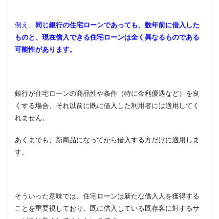
借り
換え
が必
例え、
同じ銀行の住宅ローンであっても、数年前に借入した
ずし
ものと、現在借入できる住宅ローンは全く異なるものである
も成
功で
可能性があります。
はな
い
4
借り
銀行が住宅ローンの商品性や条件（特に金利優遇など）を良
換え
くする場合、それ以前に既に借入した利用者には適用してく
の手
数
れません。
料・
諸経
あくまでも、新商品になってから借入する方だけに適用しま
費
す。
4.1
銀行
の事
務手
数料
そういった意味では、住宅ローンは新たな借入人を獲得する
ことを重要視しており、既に借入している既存客に対するサ
4.2
保証