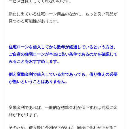
ービスは良くしてくれないのです。
会社
の保
新たに出ている住宅ローン商品のなかに、もっと良い商品が
証料
見つかる可能性があります。
4.3
繰上
げ返
済手
数料
住宅ローンを借入してから数年が経過しているという方は、
ご自身の住宅ローンが本当に良い条件であるのかを確認して
4.4
みることをおすすめします。
印紙
代
例え変動金利で借入している方であっても、借り換えの必要
4.5
が無いということはありません。
登記
に関
する
費用
4.6
変動金利であれば、一般的な標準金利が低下すれば同様に金
保険
利が下がります。
料
5
そのため、借入後に金利が下がれば、同様に金利が下がるこ