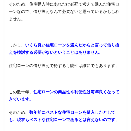
メリ
そのため、住宅購入時にあれだけ必死で考えて選んだ住宅ロ
ット
ーンなので、借り換えなんて必要ないと思っているかもしれ
は返
済額
ません。
を減
らせ
る
2.2
しかし、
いくら良い住宅ローンを選んだからと言って借り換
金利
えを検討する必要がないということはありません
。
タイ
プの
変更
住宅ローンの借り換えで得する可能性は誰にでもあります。
もメ
リッ
ト
2.3
この数十年、
住宅ローンの商品性や利便性は毎年良くなって
デメ
きています
。
リッ
トは
手数
そのため、
数年前にベストな住宅ローンを借入したとして
料
も、現在もベストな住宅ローンであるとは言えないのです
。
3