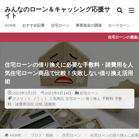
みんなのローン＆キャッシング応援サ
イト
HOME
おすすめ記事
住宅ローン
事業資金の調達
カードローン
住宅ローンの最新人気ランキング
住宅ローンの借り換えに必要な手数料・諸費用を人
気住宅ローン商品で比較！失敗しない借り換え活用
術
2021年3月2日
2021年3月14日
住宅ローン
デメリット
,
メリット
,
人気商品
,
住宅ローン
,
借り換え
,
手数料
,
手数
料・諸費用項目
,
比較
,
諸費用
HOME
ブログ・投稿
住宅ローン
住宅ローンの借り換えに必要