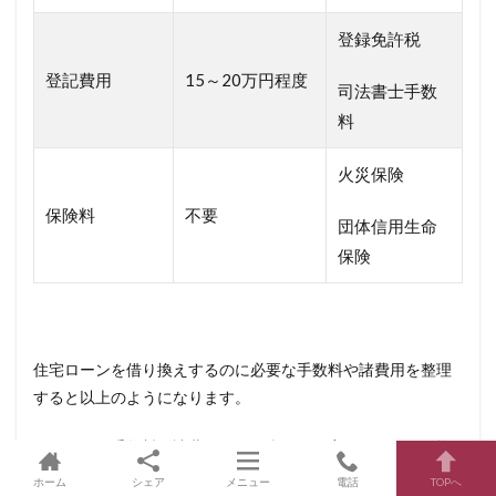
登録免許税
登記費用
15～20万円程度
司法書士手数
料
火災保険
保険料
不要
団体信用生命
保険
住宅ローンを借り換えするのに必要な手数料や諸費用を整理
すると以上のようになります。
こういった手数料・諸費用なども含めて住宅ローンの借り換
えがお得になるのかを確認しておく必要があります。
ホーム
シェア
メニュー
電話
TOPへ