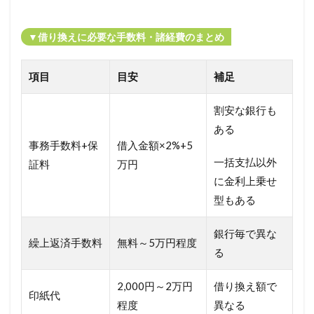
▼借り換えに必要な手数料・諸経費のまとめ
項目
目安
補足
割安な銀行も
ある
事務手数料+保
借入金額×2%+5
一括支払以外
証料
万円
に金利上乗せ
型もある
銀行毎で異な
繰上返済手数料
無料～5万円程度
る
2,000円～2万円
借り換え額で
印紙代
程度
異なる