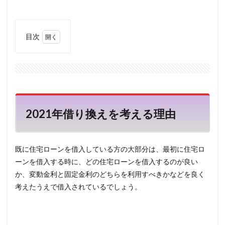
目次
1
2021
年借
り換
えを
考え
る理
2021年借り換えを考える理由
由
2
借り
既に住宅ローンを借入している方の大部分は、最初に住宅ロ
換え
のメ
ーンを借入する時に、どの住宅ローンを借入するのが良い
リッ
か、変動金利と固定金利のどちらを利用すべきかなどを良く
ト・
デメ
考えたうえで借入されているでしょう。
リッ
ト
2.1