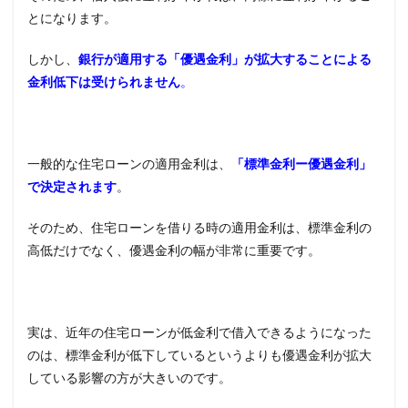
借り
とになります。
換え
手数
しかし、
料の
銀行が適用する「優遇金利」が拡大することによる
商品
金利低下は受けられません
。
別の
比較
5.1
住信
一般的な住宅ローンの適用金利は、
「標準金利ー優遇金利」
SBIネ
で決定されます
。
ット
銀行
そのため、住宅ローンを借りる時の適用金利は、標準金利の
5.2
高低だけでなく、優遇金利の幅が非常に重要です。
三菱
UFJ銀
行(ネ
ット
専用)
実は、近年の住宅ローンが低金利で借入できるようになった
5.3
のは、標準金利が低下しているというよりも優遇金利が拡大
新生
している影響の方が大きいのです。
銀行
住宅