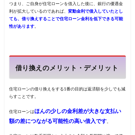
ロー
つまり、ご自身が住宅ローンを借入した後に、銀行の優遇金
ン
利が拡大しているのであれば、
変動金利で借入していたとし
5.4
ても、借り換えすることで住宅ローン金利を低下できる可能
3社の
性があります
。
手数
料を
比較
5.5
au住
宅ロ
ーン
借り換えのメリット・デメリット
（じ
ぶん
銀
行）
住宅ローンの借り換えをする1番の目的は返済額を少しでも減
らすことです。
6
まと
め
ほんの少しの金利差が大きな支払い
住宅ローンは
額の差につながる可能性の高い借入です
。