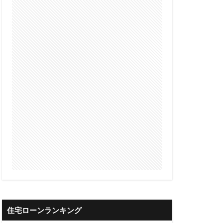
借入可能
限度額
算
借入可能額
審査
債権流動化
理の注意点
整理
借金返済
借金一本化
井住友銀行
三共サービス
住宅ローンランキング
ァクタリング