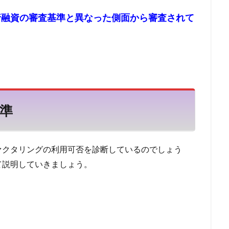
クリスト
任意整理と過払い金請求の違い
任意整理と個人再生の違い
行融資の審査基準と異なった側面から審査されて
却
任売売却
仲介
仮審査
代金に充当
代位弁済
付
社借入
他社へ乗り換え
他社が利用するファクタリング会社
他社 
マネープラザ
検索
準
ァクタリングの利用可否を診断しているのでしょう
て説明していきましょう。