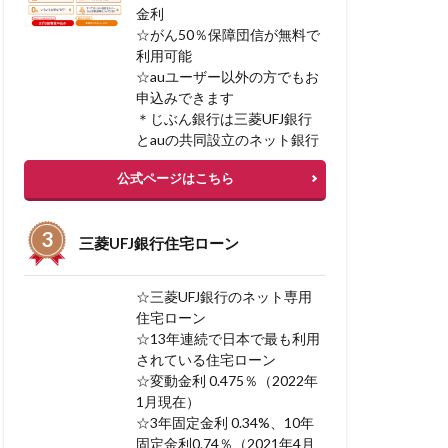
金利
リフォームローン
☆がん50％保障団信が無料で
リソースプロ
利用可能
スク
リコース
☆auユーザー以外の方でもお
申込みできます
ベストメント
＊じぶん銀行は三菱UFJ銀行
とauの共同設立のネット銀行
宅を高く売る方法
公式ページはこちら
み
三菱UFJ銀行住宅ローン
入額 平均
ーン
☆三菱UFJ銀行のネット専用
住宅ローン
☆13年連続で日本で最も利用
されている住宅ローン
BI 相談
☆変動金利 0.475％（2022年
1月現在）
 フリーローン 併用
☆3年固定金利 0.34%、10年
固定金利0.74％（2021年4月