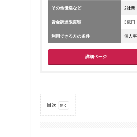
レイク
レア
その他優遇など
2社間
リフォーム
資金調達限度額
3億円
リスケ中
リ
ランキング
利用できる方の条件
個人事
ヤミ金業者
中小企業向けのフ
詳細ページ
住宅ローン ネッ
住宅ローン1億円
住宅ローン 自己資
住宅ローン 1億円
住宅 消費税増税
目次
住信SBIネット銀
1
住信SBIネット銀
赤
住信SBI 対面
字
住宅ローン 住み
で