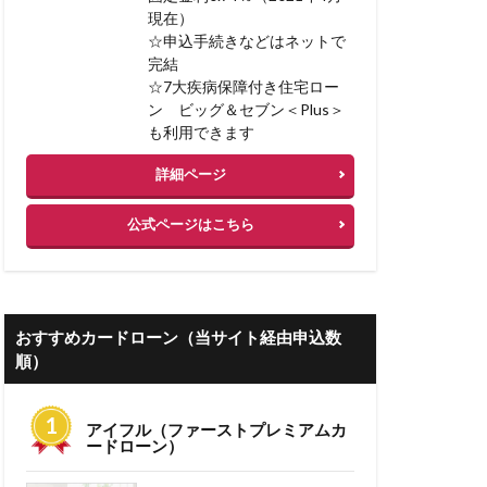
現在）
 低金利
☆申込手続きなどはネットで
完結
ーン 審査期間
☆7大疾病保障付き住宅ロー
ン ビッグ＆セブン＜Plus＞
失敗例
も利用できます
コミ
詳細ページ
ン 借り換え 注意
公式ページはこちら
り換え
人気
人材不足
業計画書
おすすめカードローン（当サイト経由申込数
情報
事務手数料
順）
住信sbi
アイフル（ファーストプレミアムカ
非ファクタリング
ードローン）
門家なしでも可能