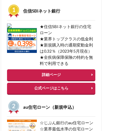
一括見積サービス
住信SBIネット銀行
ン型マイカーローン
融資
★住信SBIネット銀行の住宅
ローン
★業界トップクラスの低金利
中古マンション審査
★新規購入時の通期変動金利
ン
不渡り種類
は0.32％（2023年5月現在）
入
不動産税金
★全疾病保障保険の特約を無
料で利用できる
ーローン 審査
詳細ページ
公式ページはこちら
資
au住宅ローン（新規申込）
ト貯まる
 購入 借入
☆じぶん銀行のau住宅ローン
スケジューリング
☆業界最低水準の住宅ローン