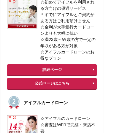
☆初めてアイフルを利用され
任意整理
る方向けの優遇サービス
＊すでにアイフルとご契約が
加サービス
ある方はご利用頂けません
借入 カードローン
☆金利が大手銀行カードロー
ンよりも大幅に低い
☆満23歳～59歳の方で一定の
年収がある方が対象
☆アイフルカードローンのお
得なプラン
詳細ページ
公式ページはこちら
アイフルカードローン
☆アイフルのカードローン
☆審査はWEBで完結・来店不
要