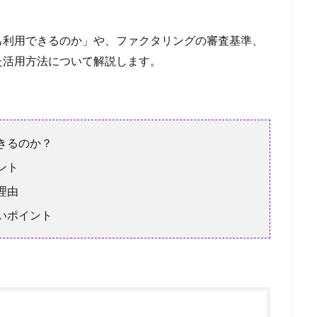
戦支援資金
再チャレンジ支援資金
優良
優待
借り換え資金
借金 借り換え 口コミ
借金 借り換え 方法
借金
借換
借入
も利用できるのか」や、ファクタリングの審査基準、
借入目的
借入申込書
借入申込
借入条件
借入可能額を計
た活用方法について解説します。
達
借金の一本化
借入の年齢制限
借入でははない
借入でない
借入した日の金利
借入があっても通る
借入 自己資金
借入 
借入 余力
借入 フリーター
借入
借り替え
借金 減額
償還請求権
債務整理 ギャンブル
債権譲渡通知
債権譲渡登記
きるのか？
務超過で借入
債務超過
債務整理中の借入
債務整理中
債務整
ント
債務整理の対象外
債務整理とは
債務整理できない借金
債務
理由
債務償還年数
催告の抗弁権
催促
偽装ファクタリング
いポイント
借金減額
借金帳消し
借金完済
借金問題の解決
借金問題
住宅ローン 評判
住宅ローン 見直し
プロパー融資メリット
三
不動産売却
不動産価格
不動産会社
不動産 購入 手付金
借上げ
不動産
下げる
上限年齢
上限
三菱UFJ銀行
ープ
三井住友VISA
不動産投資ローン 金利
七福神の給料債権フ