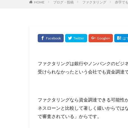
HOME
ブログ・投稿
ファクタリング
赤字で
住宅ローン 金利
住宅ローン控除延
価格査定
依
何社まで持てる
住宅資金特別条項
住宅ローン複数借
住宅ローン減税期
入会してポイント
ファクタリングは銀行やノンバンクのビジ
全期間固定
受けられなかったという会社でも資金調達
公的融資制度
元金均等
元
優良なファクタリ
ファクタリングなら資金調達できる可能性
副業
制度融
ネスローンと比較して著しく緩いからでは
利用が適した業種
で審査されている」からです。
分析
分割払