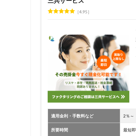
三共サービス
七福神
一部
4.95
一括ファクタリン
不動産投資ローン
中小企業 小口融
中古マンション購
中古マンションリ
不渡り回避
不動産業者との提
不動産担保型ビジ
ミスター住宅ローン
マンション買い替
マネープラザ
メガバンク 違い
適用金利・手数料など
2％～
ポイント生活
所要時間
最短即
ペット
ペア