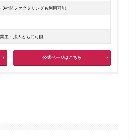
グッズ
リレーローン
リボ払い
リフォーム一体型住宅ローン
・3社間ファクタリングも利用可能
リピート率98％
リバースモーゲージ
リバースファクタリングとは
スケジュール
リスケ
メリットとデメリット
リスクヘッジ
リ
ラグジュアリーカード
ライフプラン
ライフティ
ライジング・イン
業主・法人ともに可能
ヤミ金
ヤフーカード
モンキーポッド
メリット・デメリット
ァクタリング
中部地方
住宅ローン 繰り上げ返済 タイミング
住
公式ページはこちら
ト銀行 お勧め
住宅ローン 9月 ランキング
住宅ローン 3000万円
以上借りる
住宅ローン.金利
住宅ローン 頭金
住宅ローン 諸費用込
金
住宅ローン 平均借入額
住宅ローン 勤続年数短い
住宅ローン 借
住宅ローン
住宅 買った方が得 住宅ローン
住宅ローン フルロ
住宅
住信ＳＢＩネット銀行
住信SBIネット銀行の審査基準
行のネット専用住宅ローン
住信SBIネット銀行 住宅ローン 審査
行 住宅ローン 借り換え
住信SBIネット銀行
住信SBI 評判
住信S
住信SBI 住宅ローン 評判
住信SBI 住宅ローン 相談
住宅ローン
替え
住信SBI 住宅ローン デメリット
住宅ローン 審査 勤続年数