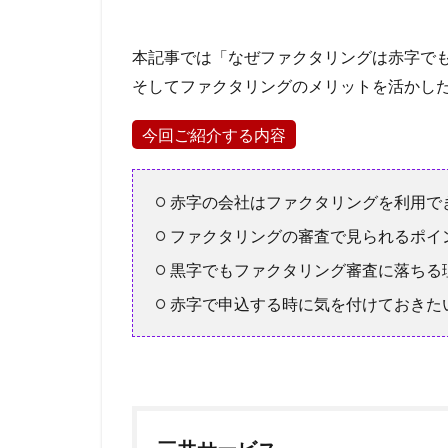
再申込
再挑
借金 延滞
本記事では「なぜファクタリングは赤字で
借入金月商倍率
そしてファクタリングのメリットを活かし
借入以外の資金調
借入して良い額
今回ご紹介する内容
借入 保証協会
借金ひとまとめ
赤字の会社はファクタリングを利用で
債権売却
債
ファクタリングの審査で見られるポイ
債務整理の専門家
黒字でもファクタリング審査に落ちる
借金を払えない、
赤字で申込する時に気を付けておきた
借金無くす
借金を減らす
不動産市況
不動産 賃貸 一括
三井住友銀行グル