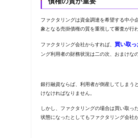
債権の質が重要
も
利
用
ファクタリングは資金調達を希望する中小
不
象となる売掛債権の質を重視して審査が行
可
能
買い取っ
ファクタリング会社からすれば、
な
場
ング利用者の財務状況は二の次、おまけな
合
3.1
相手
先の
銀行融資ならば、利用者が倒産してしまう
与信
けなければなりません。
に問
題が
ある
しかし、ファクタリングの場合は買い取っ
状態になったとしてもファクタリング会社
3.2
売掛
金の