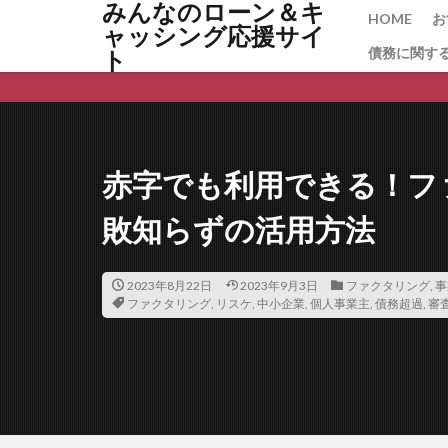
みんなのローン＆キ
保証料相場
HOME
お
ャッシング応援サイ
保証料 返還
債務に関す
ト
保証協会融資
住宅ロ
借り換え タイミ
借り換えの注意
借り換えで金利が
赤字でも利用できる！フ
借り換え いつ
倒産リスク
敗知らずの活用方法
個人再生
個
住宅ローン控除
2023年8月22日
2023年9月3日
ファクタリング
,
事
ファクタリング
,
リスケ
,
中小企業
,
個人事業主
,
債務超過
,
審
住宅ローン審査に
住宅ローン借り換
住宅ローンコンサ
住宅ローンの平均
住宅ローンとフラ