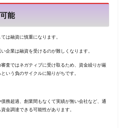
方法
住宅ローン 病気
住宅ローン 消費税増税
住宅ローン 比較
可能
住宅ローン 期間
住宅ローン 払えない
住宅ローン 怪我
倍率 返済負担率
住宅ローン 平均
住宅ローン 就業不能
住宅ロ
後 転職
住宅ローン 定年後
住宅ローン 借り換え
住宅ローン 
しては融資に慎重になります。
しない
住宅ローン 夫婦
住宅ローン 売却 返済
住宅ローン 口
借入
住宅ローン 元利均等 元金均等
住宅ローン 優遇金利
悪い企業は融資を受けるのが難しくなります。
なくなる
住宅ローン 働けない
住宅ローン 借入限度額
住宅ロー
の審査ではネガティブに受け取るため、資金繰りが厳
換え おすすめ
住信SBI 住宅ローン 審査基準
住信SBI 口コミ
乗
るという負のサイクルに陥りがちです。
気ランキング
人気ファクタリング会社
人気のファクタリング会社
方法
交渉
二重譲渡
事業資金エージェント
事業資金
事
業者ローン
介護給付費
事業性資金
事業主
事故歴
事故
ンセル
事前審査 落ちた
事前審査
事例
九州エリア
や債務超過、創業間もなくて実績が無い会社など、通
ング会社
九州 ファクタリング
九州
人気商品
仕組み
も資金調達できる可能性があります。
ケース
住み替え 住宅ローン
住み替え
低金利
低い
似
社に電話されない 消費者金融
会社にばれない
企業
任意整理は専