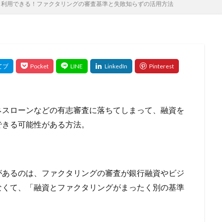
も利用できる！ファクタリングの審査基準と失敗知らずの活用方法
の影響
住宅ローン 退職
住宅ローン 返済見直し
住宅ローン 転
長
住宅ローン比較
保証ファクタリング
住宅金融支援機構
保
頼
使用限度額
併用で借りる
併用
余力
何社目
何
何社まで
住民税
住宅購入 補助金
住宅ローン比較のポイント
住宅種別
住宅売却
住宅借入金等特別控除
住宅価格
住
入
住宅ローン種類
住宅ローン相談 必要書類
住宅ローン特例
間の延長
住宅ローン減税
借り換え代行
借り換え効果
住宅ロ
もらえる
公庫
公募
全額借入
全疾病保障
全疾病
ネスローンなどの有志審査に落ちてしまって、融資を
全国対応
入院
入金遅れ
入金漏れ
入会特典
入会キャン
できる可能性がある方法。
免責許可
免責対象外
免責不許可
免責されない借金
免責
利均等
優遇金利の条件
優遇金利
優良ファクタリング会社
ング会社
公的制度
具体例
優待特典
利息制限法
創業
があるのは、ファクタリングの審査が銀行融資やビジ
資
利用条件
利用方法
利用実績が多い
利用可能額
利用
なくて、「融資とファクタリングがまったく別の基準
利用がおすすめな業種
利息支払い額
利息を減らす
内容
い
分別の利益
出資法
出張買取
出張査定
出張対応