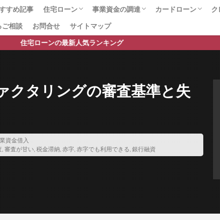
個人事業主の資金調達
保証料無料
保証料比較
保証料交渉
保
すすめ記事
住宅ローン
事業資金の調達
カードローン
ク
保証料 比較
保証料 安い
保証料 一括 分割
保証料
保
るご相談
お問合せ
サイトマップ
総合ランキング
プロに任せて安心のサービス
住宅ローンの手数料・諸費用
住宅ローンのお役立ちページ
銀行口座開設
事業資金総合
ファクタリング会社の比較
ファクタリング
ビジネスローン
不動産担保融資
カードローン総合
おまとめローン
銀行カードローン
即日借入可能なカ
女性におすすめの
おまかせキャッシ
保証協会
保証会社
個人事業主
個人事業主対応
保証人 連帯
ーンの最新人気ランキング
ング
借り換えローン
借り換えメリット
借り換えの費用
借り
借り換えの極意
借り換えの審査基準
借り換えの基準
借り換え
下がる
借り換え 消費者金融から銀行
借り換え 時期
借り換え 
ァクタリングの審査基準と失
個人信用情報
借り換え
借り入れ
借りれる？
借りる
倒産
個人破産
個人向け売掛金
個人再生後の住宅ローン借り換え
人借入
保証付融資
保証人
借り換え住宅ローン
住宅ローンの
住宅ローン平均借入額
住宅ローン平均
住宅ローン審査落ち
住
業資金借入
査
,
審査が甘い
,
税金滞納
,
赤字
,
赤字でも利用できる
,
銀行融資
通過する方法
住宅ローン審査に通す
住宅ローン審査
住宅ローン借
え.借り換えの注意点
住宅ローン借り換え
住宅ローンランキング
ルティング
住宅ローンの比較
住宅ローン控除額増加
住宅ローンの
借入額
住宅ローンの借入可能額
住宅ローンの借り換え
住宅ローン
ット35の違い
住宅ローンとフラット35の比較
住宅ローン 高齢