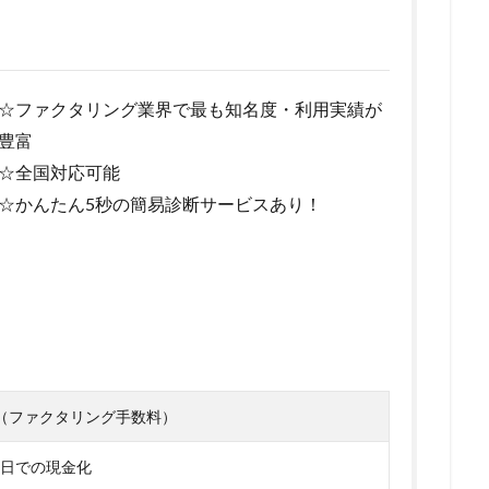
繰り上げ返済
一覧
一般媒介契約
一本化ローン
一本化
グ
ワールドエリート
ワダツミ
ワイズコーポレーション
ロー
不動産担保
レディースローン
与信枠
中小企業が利用できる
☆ファクタリング業界で最も知名度・利用実績が
資
中小企業
中央リテール
中古住宅
中古マンション金利
豊富
入に使える住宅ローン
中古マンション購入
中古マンション築年数
☆全国対応可能
フォーム
中古マンション
中古
与信
不動産担保ビジネスロー
☆かんたん5秒の簡易診断サービスあり！
不渡り原因
不渡りとは
不渡り
不動産購入時の注意
不動産購
携ローン
不動産業者が代行
不動産時価
不動産担保融資
ネスローン
ローン
レディースフタバ
中日ドラゴンズ
マイカ
REAL
マンション選び
マンション購入時の審査
マンション購入
え
マンション売却
マンション住み替え
マンション
マル経融
マイメロ
マイホーム
マイナス金利
マイカーローン 借入条件
マイカーローン
ポイント還元
ポイント貯まるカード
ポイン
（ファクタリング手数料）
ポイント付与
ポイント2倍
ポイント
ペットローン
ペット
日での現金化
ローン
プロミス
メガバンク
メリット
レイクALSA
リ