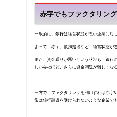
も
住宅ローン 相談
フ
赤字でもファクタリング
住宅ローン 死亡
ァ
ク
住宅ローン 年収
タ
住宅ローン 審査
リ
一般的に、銀行は経営状態が悪い企業に対
ン
住宅ローン 失敗
グ
住宅ローン 全額
よって、赤字、債務超過など、経営状態が
可
住宅ローン 働け
能
また、資金繰りが悪いという状況も、銀行
住宅ローン 借り
2
しい会社ほど、さらに資金調達が難しくな
フ
事業規模
人
ァ
交渉術
交渉
ク
事業計画
事
タ
リ
事前審査後のキャ
一方で、ファクタリングを利用すれば赤字
ン
九州のファクタリ
常は銀行融資を受けられないような企業で
グ
の
任意整理できない
審
会計処理
会
査