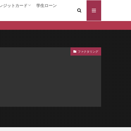
証料なし
レジットカード
学生ローン
証型
案内
ードローン
キャッシング
ング
クレジットカード総合
入会するだけでポイントがもらえる！！
年会費永久無料のクレジットカード
還元率の高いクレジットカード
VIPカード / ハイクラス クレジットカード
個人事業主/ビジネスカード
コラボ系クレジットカード
保証人 違い
換えの注意点
の効果
変動金利
ファクタリング
借りやすい
個人再生 流れ
返済履歴
宅ローン審査基準
入前
年齢条件
のプロ
住宅ローン 長期