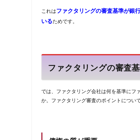
基
任意整理はブラッ
ファクタリングの審査基準が銀
これは
準
仕訳
任意売
いる
ためです。
2.1
付き合い
他
債権
他社
ＳＢＩ
の質
が重
要
2.2
ファクタリングの審査基
二社
間と
三者
間で
では、ファクタリング会社は何を基準にフ
基準
か。ファクタリング審査のポイントについ
が違
う
3
黒
字
で