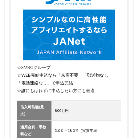
☆SMBCグループ
☆WEB完結申込なら「来店不要」「郵送物なし」
「電話連絡なし」で申込完結
☆誰にもばれずに申込したい方にも最適
借入可能額(最
800万円
大)
適用金利・手数
3.0％～18.0％（実質年率）
料など