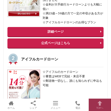
☆金利が大手銀行カードローンよりも大幅に
低い
☆満23歳～59歳の方で一定の年収がある方が
対象
☆アイフルカードローンのお得なプラン
詳細ページ
公式ページはこちら
アイフルカードローン
☆アイフルのカードローン
☆審査はWEBで完結・来店不要
☆郵送物一切なし。誰にも知られずに申込も
可能
ホーム
シェア
メニュー
電話
TOPへ
詳細ページ