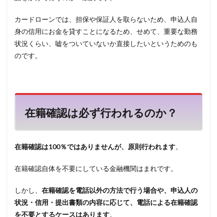
4
カードローンでは、担保や保証人を取らないため、申込人自
専業
主婦
身の信用にお金を貸すことになるため、せめて、重要な勤務
が申
状況くらい、嘘をついていないか直接したいというためのも
込人
のです。
の場
合
5
パー
ト
や、
在籍確認は必ず行われるのか？
アル
バイ
トで
も連
在籍確認は100％ではありませんが、原則行われます
。
絡は
ある
在籍確認自体を不要にしている金融機関はまれです。
6
在籍
しかし、
在籍確認を電話以外の方法で行う場合や、申込人の
確認
状況・信用・提出書類の内容に応じて、電話による在籍確認
なし
で借
を不要とするケースはあります
。