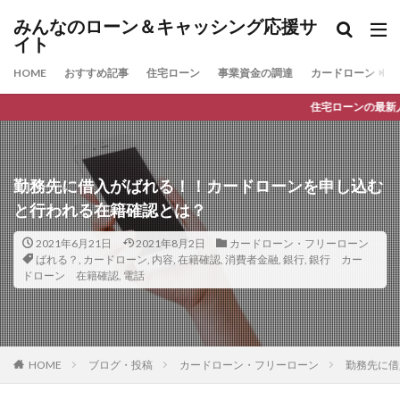
みんなのローン＆キャッシング応援サ
イト
HOME
おすすめ記事
住宅ローン
事業資金の調達
カードローン
住宅ローンの最新人気ランキング
勤務先に借入がばれる！！カードローンを申し込む
と行われる在籍確認とは？
2021年6月21日
2021年8月2日
カードローン・フリーローン
ばれる？
,
カードローン
,
内容
,
在籍確認
,
消費者金融
,
銀行
,
銀行 カー
ドローン 在籍確認
,
電話
HOME
ブログ・投稿
カードローン・フリーローン
勤務先に借