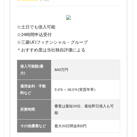
☆土日でも借入可能
☆24時間申込受付
☆三菱UFJフィナンシャル・グループ
＊おすすめ度は当社独自評価による
借入可能額(最
800万円
大)
適用金利・手数
3.0％～18.0％(実質年率）
料など
審査は最短30分、最短即日借入も可
所要時間
能
その他優遇など
最大30日間金利0円