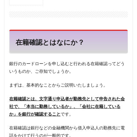
1
在籍
確認
とは
なに
か？
在籍確認とはなにか？
2
在籍
確認
は必
銀行のカードローンを申し込むと行われる在籍確認ってどう
ず行
われ
いうものか、ご存知でしょうか。
るの
か？
まずは、基本的なことからご説明いたしましょう。
3
在籍
在籍確認とは、文字通り申込者が勤務先として申告された会
確認
社で、「本当に勤務しているか」、「会社に在籍している
では
何が
か」を銀行が確認すること
です。
行わ
れる
在籍確認は銀行などの金融機関から借入申込人の勤務先に電
の
か？
話をかけて行うのが一般的です。