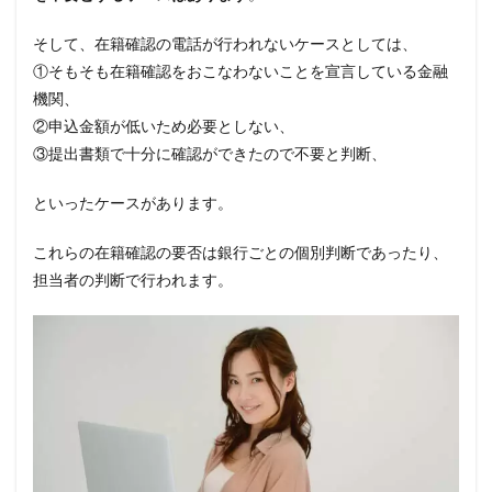
りる
方法
そして、在籍確認の電話が行われないケースとしては、
はな
い
①そもそも在籍確認をおこなわないことを宣言している金融
の？
機関、
7
②申込金額が低いため必要としない、
電話
③提出書類で十分に確認ができたので不要と判断、
連絡
不要
なカ
といったケースがあります。
ード
ロー
これらの在籍確認の要否は銀行ごとの個別判断であったり、
ン
担当者の判断で行われます。
8
まと
め