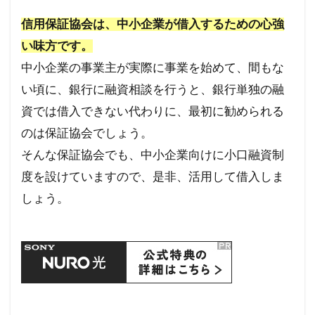
企業
保証
信用保証協会は、中小企業が借入するための心強
制度
い味方です。
1.3
都道
中小企業の事業主が実際に事業を始めて、間もな
府
い頃に、銀行に融資相談を行うと、銀行単独の融
県・
市区
資では借入できない代わりに、最初に勧められる
町村
にも
のは保証協会でしょう。
ある
そんな保証協会でも、中小企業向けに小口融資制
1.4
度を設けていますので、是非、活用して借入しま
東京
保証
しょう。
協会
の制
度融
資
2
商工
会議
所を