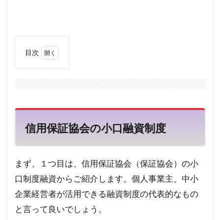
目次
1
信用
保証
協会
の小
口融
資制
信用保証協会の小口融資制度
度
1.1
中小
企業
まず、１つ目は、信用保証協会（保証協会）の小
の味
口制度融資からご紹介します。個人事業主、中小
方
企業経営者が活用できる融資制度の代表的なもの
1.2
小口
と言って良いでしょう。
零細