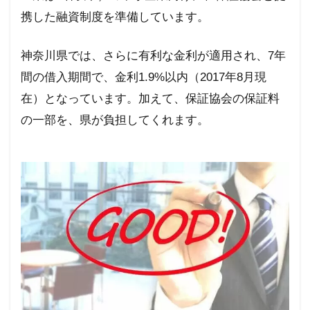
携した融資制度を準備しています。
神奈川県では、さらに有利な金利が適用され、
7
年
間の借入期間で、金利
1.9%
以内（
2017
年
8
月現
在）となっています。
加えて、保証協会の保証料
の一部を、県が負担してくれます。