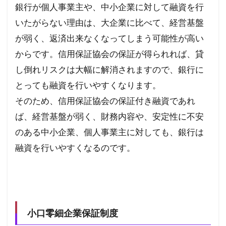
銀行が個人事業主や、中小企業に対して融資を行
借入
額を
いたがらない理由は、大企業に比べて、経営基盤
明確
に！
が弱く、返済出来なくなってしまう可能性が高い
4.2
からです。信用保証協会の保証が得られれば、貸
ポイ
し倒れリスクは大幅に解消されますので、銀行に
ント
② 返
とっても融資を行いやすくなります。
済財
源を
そのため、信用保証協会の保証付き融資であれ
示す
ば、経営基盤が弱く、財務内容や、安定性に不安
5
のある中小企業、個人事業主に対しても、銀行は
ファ
クタ
融資を行いやすくなるのです。
リン
グを
活用
6
ビジ
ネス
小口零細企業保証制度
ロー
ン