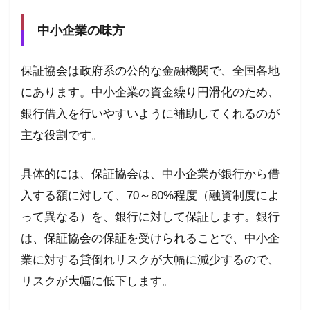
活用
した
小口
中小企業の味方
融資
制度
保証協会は政府系の公的な金融機関で、全国各地
3
開業
にあります。中小企業の資金繰り円滑化のため、
時な
ら日
銀行借入を行いやすいように補助してくれるのが
本政
主な役割です。
策金
融公
庫
具体的には、保証協会は、中小企業が銀行から借
4
入する額に対して、
70
～
80%
程度（融資制度によ
借入
のた
って異なる）を、銀行に対して保証します。銀行
めの
準備
は、保証協会の保証を受けられることで、中小企
4.1
業に対する貸倒れリスクが大幅に減少するので、
ポイ
リスクが大幅に低下します。
ント
①
必要