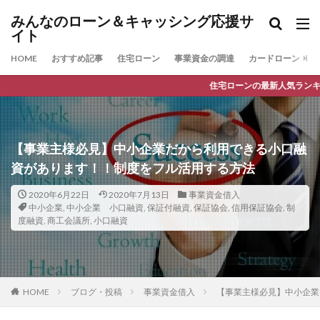
みんなのローン＆キャッシング応援サ
イト
HOME
おすすめ記事
住宅ローン
事業資金の調達
カードローン
住宅ローンの最新人気ランキング
【事業主様必見】中小企業だから利用できる小口融
資があります！！制度をフル活用する方法
2020年6月22日
2020年7月13日
事業資金借入
中小企業
,
中小企業 小口融資
,
保証付融資
,
保証協会
,
信用保証協会
,
制
度融資
,
商工会議所
,
小口融資
HOME
ブログ・投稿
事業資金借入
【事業主様必見】中小企業