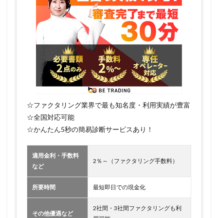
☆ファクタリング業界で最も知名度・利用実績が豊富
☆全国対応可能
☆かんたん5秒の簡易診断サービスあり！
適用金利・手数料
2％～（ファクタリング手数料）
など
所要時間
最短即日での現金化
2社間・3社間ファクタリングも利
その他優遇など