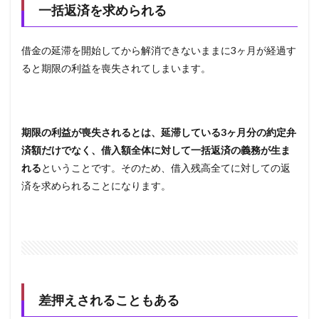
5
一括返済を求められる
まと
め
借金の延滞を開始してから解消できないままに3ヶ月が経過す
ると期限の利益を喪失されてしまいます。
期限の利益が喪失されるとは、延滞している3ヶ月分の約定弁
済額だけでなく、借入額全体に対して一括返済の義務が生ま
れる
ということです。そのため、借入残高全てに対しての返
済を求められることになります。
差押えされることもある