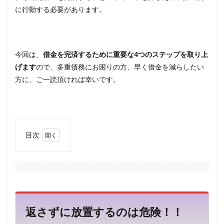
に行動する必要があります。
今回は、
借金を完済するために重要な4つのステップを取り上
げます
ので、多重債務にお困りの方、早く借金を減らしたい
方に、ご一読頂ければ幸いです。
目次
1
返さず
に放置
するの
は危
険！！
返さずに放置するのは危険！！
1.1
借金