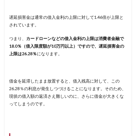
方法
を考
える
遅延損害金は通常の借入金利の上限に対して1.46倍が上限と
されています。
3
債務
整理
つまり、
カードローンなどの借入金利の上限は消費者金融で
は専
18.0％（借入限度額が10万円以上）ですので、遅延損害金の
門家
上限は26.28％
になります。
に相
談
3.1
弁護
士な
借金を延滞したまま放置すると、借入残高に対して、この
どの
26.28％の利息が発生しつづけることになります。そのため、
専門
現状の借入額の返済さえ難しいのに、さらに借金が大きくな
家に
相談
ってしまうのです。
4
完済
後が
重要