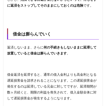
のス
に返済をストップしてそのままにしておくのは危険
です。
テッ
プ
2.1
借金
の状
況を
借金は膨らんでいく
把握
する
2.2
返済しないまま、さらに
何の手続きもしないままに延滞して
収支
放置していると借金は膨らんでいきます
。
を把
握す
る
2.3
借金返済を延滞すると、通常の借入金利よりも高金利となる
無駄
遅延損害金を請求されることになります。この遅延損害金が
な費
用を
発生するのは延滞している元金に対してですが、延滞期間が
削減
数ヶ月続くと、期限の利益を喪失されて、借入金額全体に対
する
して遅延損害金が発生するようになります。
2.4
返済