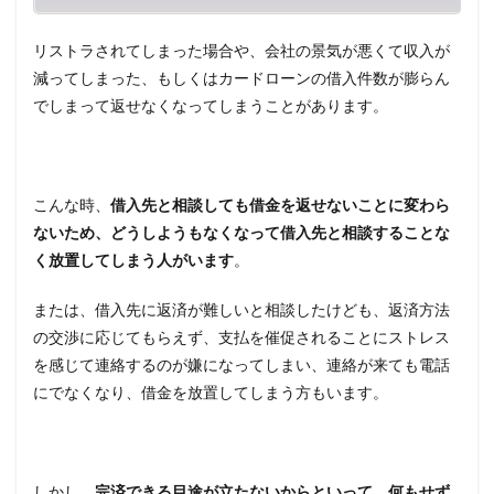
は膨
らん
リストラされてしまった場合や、会社の景気が悪くて収入が
でい
く
減ってしまった、もしくはカードローンの借入件数が膨らん
1.2
でしまって返せなくなってしまうことがあります。
一括
返済
を求
めら
こんな時、
借入先と相談しても借金を返せないことに変わら
れる
ないため、どうしようもなくなって借入先と相談することな
1.3
く放置してしまう人がいます
。
差押
えさ
れる
または、借入先に返済が難しいと相談したけども、返済方法
こと
の交渉に応じてもらえず、支払を催促されることにストレス
もあ
る
を感じて連絡するのが嫌になってしまい、連絡が来ても電話
にでなくなり、借金を放置してしまう方もいます。
2
借金
完済
への
4つ
しかし、
完済できる目途が立たないからといって、何もせず