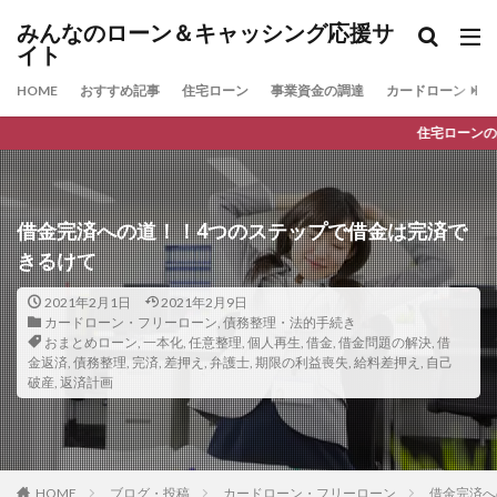
みんなのローン＆キャッシング応援サ
イト
HOME
おすすめ記事
住宅ローン
事業資金の調達
カードローン
住宅ローンの最新人気ランキ
借金完済への道！！4つのステップで借金は完済で
きるけて
2021年2月1日
2021年2月9日
カードローン・フリーローン
,
債務整理・法的手続き
おまとめローン
,
一本化
,
任意整理
,
個人再生
,
借金
,
借金問題の解決
,
借
金返済
,
債務整理
,
完済
,
差押え
,
弁護士
,
期限の利益喪失
,
給料差押え
,
自己
破産
,
返済計画
HOME
ブログ・投稿
カードローン・フリーローン
借金完済へ