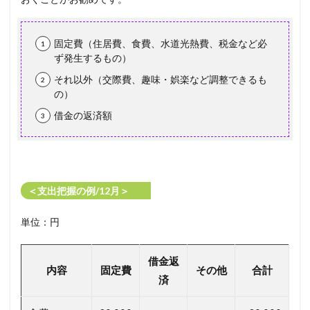
固定費（住居費、食費、水道光熱費、税金など必
ず発生するもの）
それ以外（交際費、趣味・娯楽など調整できるも
の）
借金の返済額
＜支出把握の例/12月＞
単位：円
借金返
内容
固定費
その他
合計
済