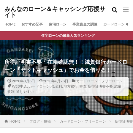
みんなのローン＆キャッシング応援サ
イト
HOME
おすすめ記事
住宅ローン
事業資金の調達
カードローン
住宅ローンの最新人気ランキング
所得証明書不要・在籍確認無！！滋賀銀行カードロ
ーン「サットキャッシュ」でお金を借りる！！
2020年3月8日
2020年6月28日
カードローン・フリーローン
WEB申込
,
カードローン
,
低金利
,
地方銀行
,
審査
,
所得証明書不要
,
総量
規制
,
通りやすい
HOME
ブログ・投稿
カードローン・フリーローン
所得証明書