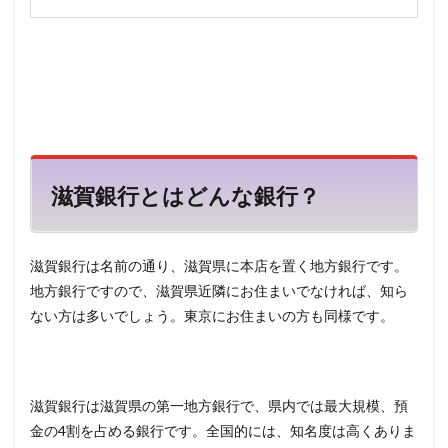
7
利用
でき
る
ATM
が豊
富
8
滋賀銀行とはどんな銀行？
審査
に通
りや
すい
滋賀銀行は名前の通り、滋賀県に本店を置く地方銀行です。
か？
地方銀行ですので、滋賀県近隣にお住まいでなければ、知ら
9
ない方は多いでしょう。東京にお住まいの方も同様です。
即日
借入
は不
可
滋賀銀行は滋賀県の第一地方銀行で、県内では最大規模、預
10
金の4割を占める銀行です。全国的には、知名度は高くありま
専業