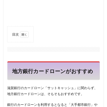
目次
1
地方
銀行
カー
ドロ
ーン
がお
地方銀行カードローンがおすすめ
すす
め
2
滋賀銀行のカードローン「サットキャッシュ」に関わらず、
滋賀
銀行
地方銀行カードローンは、そもそもおすすめです。
とは
どん
銀行のカードローンを利用するとなると「大手都市銀行」や
な銀