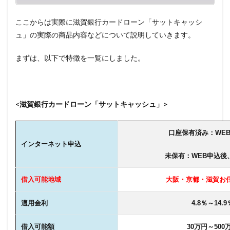
ャッ
シュ
への
ここからは実際に滋賀銀行カードローン「サットキャッシ
申込
ュ」の実際の商品内容などについて説明していきます。
方法
14
まずは、以下で特徴を一覧にしました。
その
他カ
ード
ロー
ンの
<滋賀銀行カードローン「サットキャッシュ」>
おす
すめ
商品
口座保有済み：WE
インターネット申込
15
未保有：WEB申込後
まと
め
借入可能地域
大阪・京都・滋賀お
適用金利
4.8％～14.9
借入可能額
30万円～500