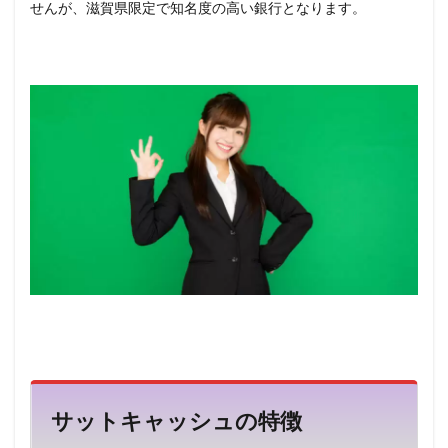
せんが、滋賀県限定で知名度の高い銀行となります。
主婦
の借
入は
不可
11
パー
ト・
アル
バイ
トも
申込
可能
12
他社
カー
ドロ
ーン
と比
較
13
サットキャッシュの特徴
サッ
トキ