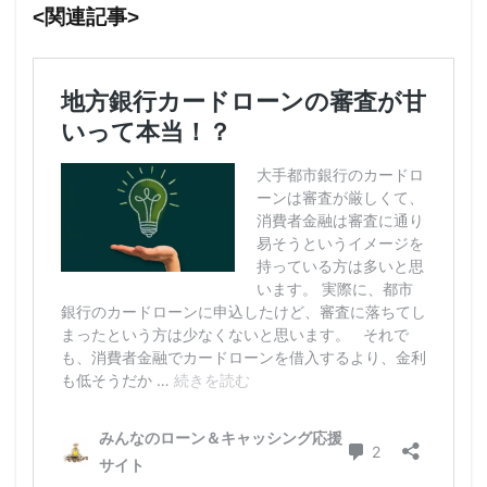
<関連記事>
十分
な借
入可
能額
3.4
所得
証明
書が
不要
4
総量
規制
の対
象
外？
5
在籍
確認
原則
不要
6