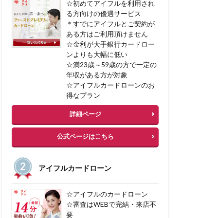
☆初めてアイフルを利用され
任意整理
る方向けの優遇サービス
＊すでにアイフルとご契約が
加サービス
ある方はご利用頂けません
借入 カードローン
☆金利が大手銀行カードロー
ンよりも大幅に低い
☆満23歳～59歳の方で一定の
年収がある方が対象
☆アイフルカードローンのお
得なプラン
詳細ページ
公式ページはこちら
アイフルカードローン
☆アイフルのカードローン
☆審査はWEBで完結・来店不
要