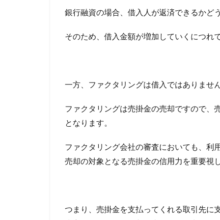
敗
レイク
レア
銀行融資の場合、借入人が返済できるかど
し
リフォーム
な
い
そのため、借入金額が増加していくにつれ
リスケ中
リ
ポ
ランキング
イ
ン
ヤミ金業者
ト
中小企業向けのフ
一方、ファクタリングは借入ではありませ
3.1
住宅ローン ネッ
悪質
ファクタリングは売掛金の売却ですので、
住宅ローン1億円
なフ
となります。
ァク
住宅ローン 自己資
タリ
住宅ローン 1億円
ング
ファクタリング会社の審査においても、利
住宅 消費税増税
会社
売却の対象となる売掛金の信用力を重要視
に騙
住信SBIネット銀
され
住信SBIネット銀
ない
住信SBI 対面
3.2
つまり、売掛金を支払ってくれる取引先に
住宅ローン 住み
相見