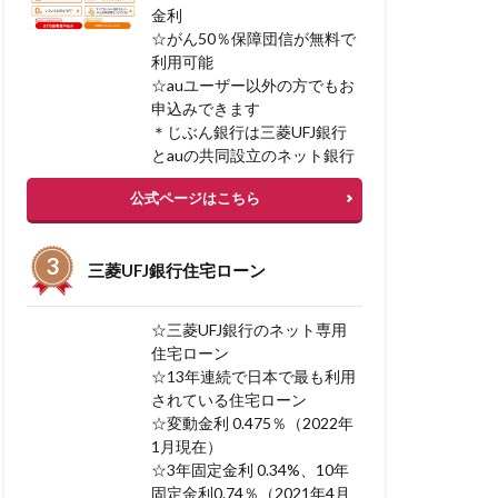
金利
リフォームローン
☆がん50％保障団信が無料で
リソースプロ
利用可能
スク
リコース
☆auユーザー以外の方でもお
申込みできます
ベストメント
＊じぶん銀行は三菱UFJ銀行
とauの共同設立のネット銀行
宅を高く売る方法
公式ページはこちら
み
三菱UFJ銀行住宅ローン
入額 平均
ーン
☆三菱UFJ銀行のネット専用
住宅ローン
☆13年連続で日本で最も利用
されている住宅ローン
BI 相談
☆変動金利 0.475％（2022年
1月現在）
 フリーローン 併用
☆3年固定金利 0.34%、10年
固定金利0.74％（2021年4月