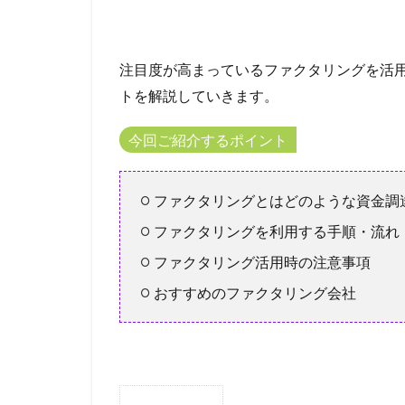
再申込
再挑
借金 延滞
借入金月商倍率
注目度が高まっているファクタリングを活
借入以外の資金調
トを解説していきます。
借入して良い額
今回ご紹介するポイント
借入 保証協会
借金ひとまとめ
ファクタリングとはどのような資金調
債権売却
債
債務整理の専門家
ファクタリングを利用する手順・流れ
借金を払えない、
ファクタリング活用時の注意事項
借金無くす
おすすめのファクタリング会社
借金を減らす
不動産市況
不動産 賃貸 一括
三井住友銀行グル