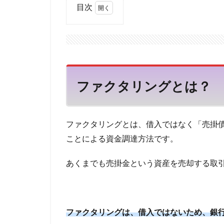
目次
七福神
一部
1
一括ファクタリン
ファ
不動産投資ローン
クタ
中小企業 小口融
リン
グと
中古マンション購
は？
中古マンションリ
ファクタリングとは？
2
不渡り回避
短
不動産業者との提
期
ファクタリングとは、借入ではなく「売掛
間
不動産担保型ビジ
で
ことによる資金調達方法です。
ミスター住宅ローン
も
調
マンション買い替
あくまでも売掛金という資産を売却する取
達
マネープラザ
可
メガバンク 違い
能
ポイント生活
3
ファクタリングは、借入ではないため、銀
ペット
ペア
失