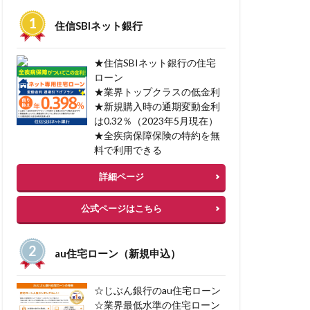
一括見積サービス
住信SBIネット銀行
ン型マイカーローン
融資
★住信SBIネット銀行の住宅
ローン
★業界トップクラスの低金利
中古マンション審査
★新規購入時の通期変動金利
ン
不渡り種類
は0.32％（2023年5月現在）
入
不動産税金
★全疾病保障保険の特約を無
料で利用できる
ーローン 審査
詳細ページ
公式ページはこちら
資
au住宅ローン（新規申込）
ト貯まる
 購入 借入
☆じぶん銀行のau住宅ローン
スケジューリング
☆業界最低水準の住宅ローン