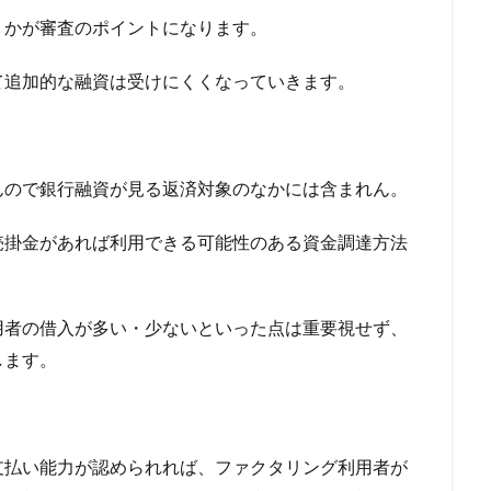
グッズ
リレーローン
リボ払い
リフォーム一体型住宅ローン
うかが審査のポイントになります。
リピート率98％
リバースモーゲージ
リバースファクタリングとは
て追加的な融資は受けにくくなっていきます。
スケジュール
リスケ
メリットとデメリット
リスクヘッジ
リ
ラグジュアリーカード
ライフプラン
ライフティ
ライジング・イン
ヤミ金
ヤフーカード
モンキーポッド
メリット・デメリット
ァクタリング
中部地方
住宅ローン 繰り上げ返済 タイミング
住
んので銀行融資が見る返済対象のなかには含まれん。
ト銀行 お勧め
住宅ローン 9月 ランキング
住宅ローン 3000万円
売掛金があれば利用できる可能性のある資金調達方法
以上借りる
住宅ローン.金利
住宅ローン 頭金
住宅ローン 諸費用込
金
住宅ローン 平均借入額
住宅ローン 勤続年数短い
住宅ローン 借
住宅ローン
住宅 買った方が得 住宅ローン
住宅ローン フルロ
用者の借入が多い・少ないといった点は重要視せず、
住宅
住信ＳＢＩネット銀行
住信SBIネット銀行の審査基準
します。
行のネット専用住宅ローン
住信SBIネット銀行 住宅ローン 審査
行 住宅ローン 借り換え
住信SBIネット銀行
住信SBI 評判
住信S
住信SBI 住宅ローン 評判
住信SBI 住宅ローン 相談
住宅ローン
支払い能力が認められれば、ファクタリング利用者が
替え
住信SBI 住宅ローン デメリット
住宅ローン 審査 勤続年数