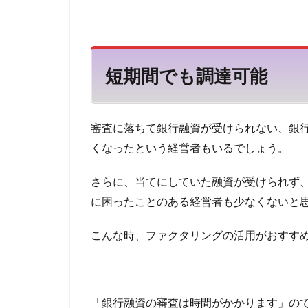
任意整理はブラッ
る
仕訳
任意売
3.4
ファ
付き合い
他
クタ
短期間でも調達可能
他社
ＳＢＩ
リン
グの
禁止
行為
審査に落ちて銀行融資が受けられない、銀
に注
くなったという経営者もいるでしょう。
意
4
さらに、当てにしていた融資が受けられず
フ
に困ったことのある経営者も少なくないと
ァ
ク
こんな時、ファクタリングの活用がおすす
タ
リ
ン
グ
の
「銀行融資の審査は時間がかかります」の