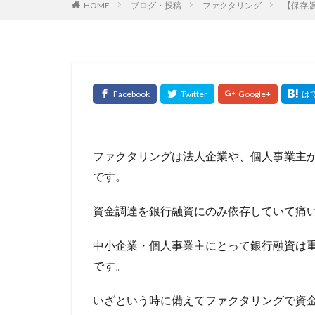
HOME
ブログ・投稿
ファクタリング
【保存
住宅ローン 金利
住宅ローン控除延
価格査定
依
何社まで持てる
住宅資金特別条項
住宅ローン複数借
住宅ローン減税期
入会してポイント
ファクタリングは法人企業や、個人事業主
全期間固定
です。
公的融資制度
資金調達を銀行融資にのみ依存していて痛
元金均等
元
優良なファクタリ
中小企業・個人事業主にとって銀行融資は
副業
制度融
です。
利用が適した業種
いざという時に備えてファクタリングで資
分析
分割払