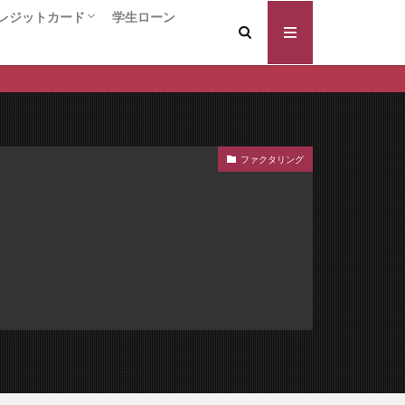
証料なし
レジットカード
学生ローン
証型
案内
ードローン
キャッシング
ング
クレジットカード総合
入会するだけでポイントがもらえる！！
年会費永久無料のクレジットカード
還元率の高いクレジットカード
VIPカード / ハイクラス クレジットカード
個人事業主/ビジネスカード
コラボ系クレジットカード
保証人 違い
換えの注意点
の効果
変動金利
ファクタリング
借りやすい
個人再生 流れ
返済履歴
宅ローン審査基準
入前
年齢条件
のプロ
住宅ローン 長期