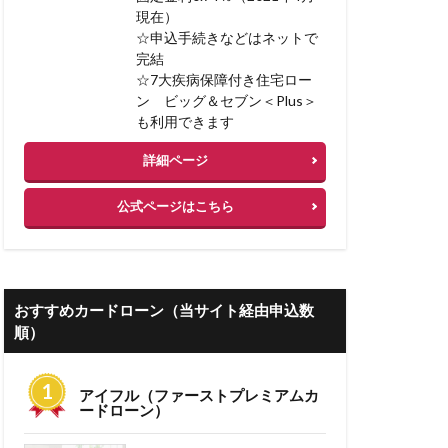
現在）
 低金利
☆申込手続きなどはネットで
完結
ーン 審査期間
☆7大疾病保障付き住宅ロー
ン ビッグ＆セブン＜Plus＞
失敗例
も利用できます
コミ
詳細ページ
ン 借り換え 注意
公式ページはこちら
り換え
人気
人材不足
業計画書
おすすめカードローン（当サイト経由申込数
情報
事務手数料
順）
住信sbi
アイフル（ファーストプレミアムカ
非ファクタリング
ードローン）
門家なしでも可能