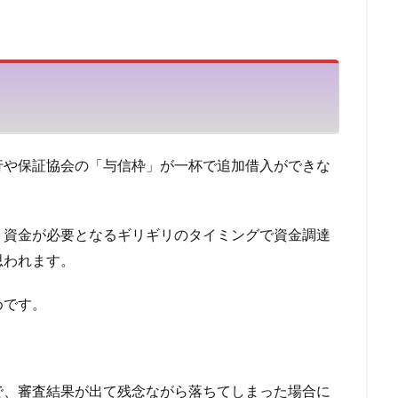
クリスト
任意整理と過払い金請求の違い
任意整理と個人再生の違い
却
任売売却
仲介
仮審査
代金に充当
代位弁済
付
社借入
他社へ乗り換え
他社が利用するファクタリング会社
他社 
マネープラザ
検索
行や保証協会の「与信枠」が一杯で追加借入ができな
、資金が必要となるギリギリのタイミングで資金調達
思われます。
めです。
で、審査結果が出て残念ながら落ちてしまった場合に