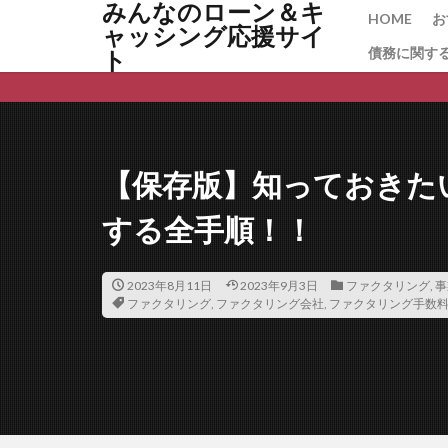
みんなのローン＆キ
保証料相場
HOME
お
ャッシング応援サイ
保証料 返還
債務に関す
ト
保証協会融資
住宅
借り換え タイミ
借り換えの注意
借り換えで金利が
【保存版】知っておきた
借り換え いつ
倒産リスク
する全手順！！
個人再生
個
住宅ローン控除
2023年8月11日
2023年9月3日
ファクタリング
,
事
ファクタリング
,
ファクタリング会社
,
ファクタリング手数
住宅ローン審査に
住宅ローン借り換
住宅ローンコンサ
住宅ローンの平均
住宅ローンとフラ