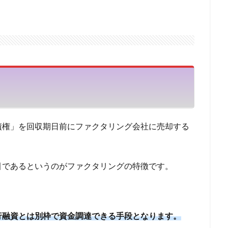
繰り上げ返済
一覧
一般媒介契約
一本化ローン
一本化
グ
ワールドエリート
ワダツミ
ワイズコーポレーション
ロー
不動産担保
レディースローン
与信枠
中小企業が利用できる
資
中小企業
中央リテール
中古住宅
中古マンション金利
入に使える住宅ローン
中古マンション購入
中古マンション築年数
フォーム
中古マンション
中古
与信
不動産担保ビジネスロー
不渡り原因
不渡りとは
不渡り
不動産購入時の注意
不動産購
携ローン
不動産業者が代行
不動産時価
不動産担保融資
債権」を回収期日前にファクタリング会社に売却する
ネスローン
ローン
レディースフタバ
中日ドラゴンズ
マイカ
REAL
マンション選び
マンション購入時の審査
マンション購入
え
マンション売却
マンション住み替え
マンション
マル経融
引であるというのがファクタリングの特徴です。
マイメロ
マイホーム
マイナス金利
マイカーローン 借入条件
マイカーローン
ポイント還元
ポイント貯まるカード
ポイン
ポイント付与
ポイント2倍
ポイント
ペットローン
ペット
行融資とは別枠で資金調達できる手段となります。
ローン
プロミス
メガバンク
メリット
レイクALSA
リ