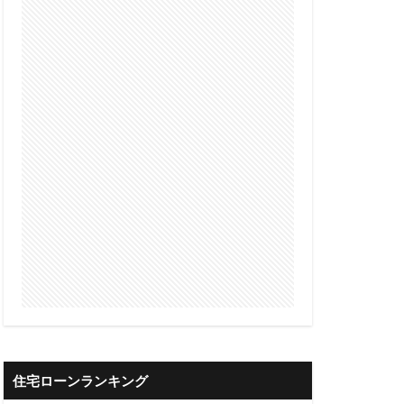
借入可能
限度額
算
借入可能額
審査
債権流動化
理の注意点
整理
借金返済
借金一本化
井住友銀行
三共サービス
住宅ローンランキング
ァクタリング