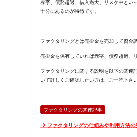
赤字、債務超過、借入過大、リスケ中とい
積も
住宅ローン 相談
りで
十分にあるのが特徴です。
住宅ローン 死亡
適正
なフ
住宅ローン 年収
ァク
住宅ローン 審査
タリ
ファクタリングとは売掛金を売却して資金
ング
住宅ローン 失敗
手数
住宅ローン 全額
料を
売掛金を保有していれば赤字、債務超過、
住宅ローン 働け
引き
出す
住宅ローン 借り
ファクタリングに関する説明を以下の関連
3.3
事業規模
人
いて詳しくご確認したい方は、ご一読下さ
ファ
交渉術
交渉
クタ
事業計画
事
リン
グの
事前審査後のキャ
ファクタリングの関連記事
手
九州のファクタリ
順・
流れ
任意整理できない
ファクタリングの仕組みや利用方法の
を理
会計処理
会
解す