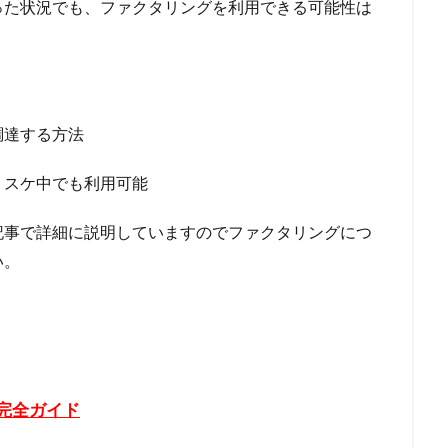
った状況でも、ファクタリングを利用できる可能性は
方法
住宅ローン 病気
住宅ローン 消費税増税
住宅ローン 比較
住宅ローン 期間
住宅ローン 払えない
住宅ローン 怪我
倍率 返済負担率
住宅ローン 平均
住宅ローン 就業不能
住宅ロ
後 転職
住宅ローン 定年後
住宅ローン 借り換え
住宅ローン 
調達する方法
しない
住宅ローン 夫婦
住宅ローン 売却 返済
住宅ローン 口
借入
住宅ローン 元利均等 元金均等
住宅ローン 優遇金利
リスケ中でも利用可能
なくなる
住宅ローン 働けない
住宅ローン 借入限度額
住宅ロー
換え おすすめ
住信SBI 住宅ローン 審査基準
住信SBI 口コミ
乗
記事で詳細に説明していますのでファクタリングにつ
気ランキング
人気ファクタリング会社
人気のファクタリング会社
い。
方法
交渉
二重譲渡
事業資金エージェント
事業資金
事
業者ローン
介護給付費
事業性資金
事業主
事故歴
事故
ンセル
事前審査 落ちた
事前審査
事例
九州エリア
ング会社
九州 ファクタリング
九州
人気商品
仕組み
ケース
住み替え 住宅ローン
住み替え
低金利
低い
似
完全ガイド
社に電話されない 消費者金融
会社にばれない
企業
任意整理は専