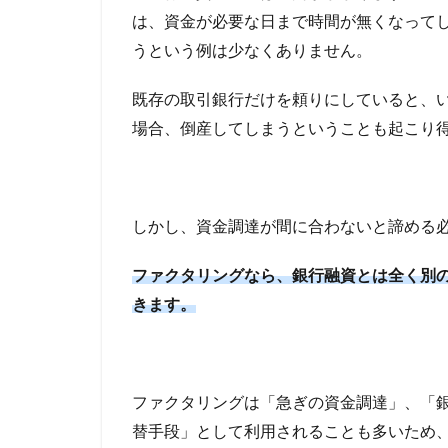
基
は、資金が必要な日まで時間が無くなって
礎
うという例は少なくありません。
5
フ
既存の取引銀行だけを頼りにしていると、
ァ
ク
場合、倒産してしまうということも起こり
タ
リ
ン
グ
しかし、資金調達が間に合わないと諦める
の
手
順
ファクタリングなら、銀行融資とは全く別
きます。
5.1
手順
1：フ
ァク
タリ
ファクタリングは「急ぎの資金調達」、「
ング
替手段」として利用されることも多いため
利用