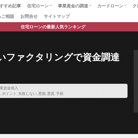
個人事業主の資金調達
保証料無料
保証料比較
保証料交渉
保
すすめ記事
住宅ローン
事業資金の調達
カードローン
ク
保証料 比較
保証料 安い
保証料 一括 分割
保証料
保
るご相談
お問合せ
サイトマップ
総合ランキング
プロに任せて安心のサービス
住宅ローンの手数料・諸費用
住宅ローンのお役立ちページ
銀行口座開設
事業資金総合
ファクタリング会社の比較
ファクタリング
ビジネスローン
不動産担保融資
カードローン総合
おまとめローン
銀行カードローン
即日借入可能なカ
女性におすすめの
おまかせキャッシ
保証協会
保証会社
個人事業主
個人事業主対応
保証人 連帯
ローンの最新人気ランキング
ング
借り換えローン
借り換えメリット
借り換えの費用
借り
借り換えの極意
借り換えの審査基準
借り換えの基準
借り換え
下がる
借り換え 消費者金融から銀行
借り換え 時期
借り換え 
いファクタリングで資金調達
個人信用情報
借り換え
借り入れ
借りれる？
借りる
倒産
個人破産
個人向け売掛金
個人再生後の住宅ローン借り換え
人借入
保証付融資
保証人
借り換え住宅ローン
住宅ローンの
住宅ローン平均借入額
住宅ローン平均
住宅ローン審査落ち
住
業資金借入
料
,
ポイント
,
失敗しない
,
悪徳
,
悪質
,
手順
通過する方法
住宅ローン審査に通す
住宅ローン審査
住宅ローン借
え.借り換えの注意点
住宅ローン借り換え
住宅ローンランキング
ルティング
住宅ローンの比較
住宅ローン控除額増加
住宅ローンの
借入額
住宅ローンの借入可能額
住宅ローンの借り換え
住宅ローン
ット35の違い
住宅ローンとフラット35の比較
住宅ローン 高齢