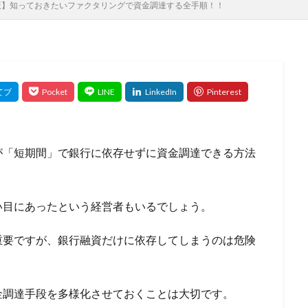
版】知っておきたいファクタリングで資金調達する全手順！！
の影響
住宅ローン 退職
住宅ローン 返済見直し
住宅ローン 転
長
住宅ローン比較
保証ファクタリング
住宅金融支援機構
保
頼
使用限度額
併用で借りる
併用
余力
何社目
何
何社まで
住民税
住宅購入 補助金
住宅ローン比較のポイント
住宅種別
住宅売却
住宅借入金等特別控除
住宅価格
住
入
住宅ローン種類
住宅ローン相談 必要書類
住宅ローン特例
間の延長
住宅ローン減税
借り換え代行
借り換え効果
住宅ロ
もらえる
公庫
公募
全額借入
全疾病保障
全疾病
が「短期間」で銀行に依存せずに資金調達できる方法
全国対応
入院
入金遅れ
入金漏れ
入会特典
入会キャン
免責許可
免責対象外
免責不許可
免責されない借金
免責
い目にあったという経営者もいるでしょう。
利均等
優遇金利の条件
優遇金利
優良ファクタリング会社
ング会社
公的制度
具体例
優待特典
利息制限法
創業
重要ですが、銀行融資だけに依存してしまうのは危険
資
利用条件
利用方法
利用実績が多い
利用可能額
利用
利用がおすすめな業種
利息支払い額
利息を減らす
内容
金調達手段を多様化させておくことは大切です。
い
分別の利益
出資法
出張買取
出張査定
出張対応