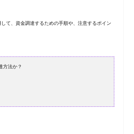
戦支援資金
再チャレンジ支援資金
優良
優待
借り換え資金
借金 借り換え 口コミ
借金 借り換え 方法
借金
借換
借入
借入目的
借入申込書
借入申込
借入条件
借入可能額を計
用して、資金調達するための手順や、注意するポイン
達
借金の一本化
借入の年齢制限
借入でははない
借入でない
借入した日の金利
借入があっても通る
借入 自己資金
借入 
借入 余力
借入 フリーター
借入
借り替え
借金 減額
償還請求権
債務整理 ギャンブル
債権譲渡通知
債権譲渡登記
達方法か？
務超過で借入
債務超過
債務整理中の借入
債務整理中
債務整
債務整理の対象外
債務整理とは
債務整理できない借金
債務
債務償還年数
催告の抗弁権
催促
偽装ファクタリング
借金減額
借金帳消し
借金完済
借金問題の解決
借金問題
住宅ローン 評判
住宅ローン 見直し
プロパー融資メリット
三
不動産売却
不動産価格
不動産会社
不動産 購入 手付金
借上げ
不動産
下げる
上限年齢
上限
三菱UFJ銀行
ープ
三井住友VISA
不動産投資ローン 金利
七福神の給料債権フ